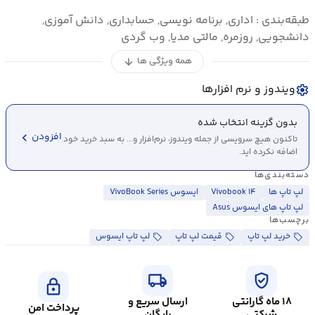
طبقه‌بندی : اداری, برنامه نویسی, حسابداری, دانش آموزی,
دانشجویی, روزمره, مالتی مدیا, وب گردی
همه ویژگی ها
arrow_downward
ویندوز و نرم افزارها
settings
بدون گزینه انتخاب شده
chevron_left
افزودن
تاکنون هیچ سرویسی از جمله ویندوز، نرم‌افزار و... به سبد خرید خود
اضافه نکرده اید.
دسته‌بندی‌ها
لپ تاپ ها
Vivobook ۱۴
ایسوس VivoBook Series
لپ تاپ های ایسوس Asus
برچسب‌ها
خرید لپ تاپ
قیمت لپ تاپ
لپ تاپ ایسوس
local_shipping
verified_user
lock
۱۸ ماه گارانتی
ارسال سریع و
پرداخت امن
شرکتی
رایگان