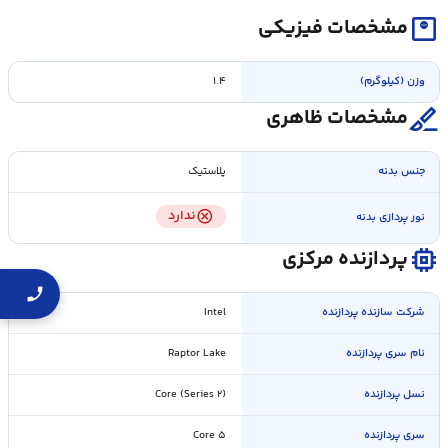
monitor_weight
مشخصات فیزیکی
وزن (کیلوگرم)
۱.۴
surgical
مشخصات ظاهری
جنس بدنه
پلاستیک
cancel
ندارد
نور پردازی بدنه
memory
پردازنده مرکزی
شرکت سازنده پردازنده
Intel
نام سری پردازنده
Raptor Lake
نسل پردازنده
Core (Series ۲)
سری پردازنده
Core ۵