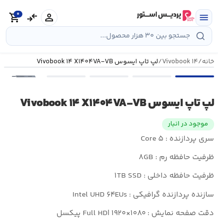
رش
0
ه
person
compare_arrows
shopping_cart
menu
حتوا
خانه
/
Vivobook ۱۴
/
لپ تاپ ایسوس Vivobook ۱۴ X۱۴۰۴VA-VB
•••
لپ تاپ ایسوس Vivobook ۱۴ X۱۴۰۴VA-VB
موجود در انبار
سری پردازنده : Core ۵
ظرفیت حافظه رم : ۸GB
ظرفیت حافظه داخلی : ۱TB SSD
سازنده پردازنده گرافیکی : Intel UHD ۶۴EUs
دقت صفحه نمایش : Full HD| ۱۹۲۰×۱۰۸۰ پیکسل