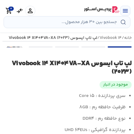
رش
0
ه
person
compare_arrows
shopping_cart
menu
حتوا
خانه
/
Vivobook ۱۴
/
لپ تاپ ایسوس Vivobook ۱۴ X۱۴۰۴VA-XA (۲۰۲۳)
•••
لپ تاپ ایسوس Vivobook ۱۴ X۱۴۰۴VA-XA
(۲۰۲۳)
موجود در انبار
سری پردازنده : Core i۵
ظرفیت حافظه رم :
۸GB
نوع حافظه رم : DDR۴
پردازنده گرافیکی : UHD ۶۴EUs