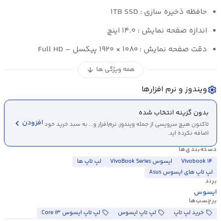
حافظه ذخیره سازی : ۱TB SSD
اندازه صفحه نمایش :
۱۴.۰
اینچ
دقت صفحه نمایش : ۱۰۸۰ × ۱۹۲۰ پیکسل – Full HD
همه ویژگی ها
arrow_downward
ویندوز و نرم افزارها
settings
بدون گزینه انتخاب شده
chevron_left
افزودن
تاکنون هیچ سرویسی از جمله ویندوز، نرم‌افزار و... به سبد خرید خود
اضافه نکرده اید.
دسته‌بندی‌ها
Vivobook ۱۴
ایسوس VivoBook Series
لپ تاپ ها
لپ تاپ های ایسوس Asus
برند
ایسوس
برچسب‌ها
خرید لپ تاپ
لپ تاپ ایسوس
لپ تاپ ایسوس Core i۳