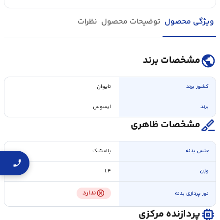
ویژگی محصول
توضیحات محصول
نظرات
public
مشخصات برند
کشور برند
تایوان
برند
ایسوس
surgical
مشخصات ظاهری
جنس بدنه
پلاستیک
وزن
۱.۴
cancel
ندارد
نور پردازی بدنه
memory
پردازنده مرکزی