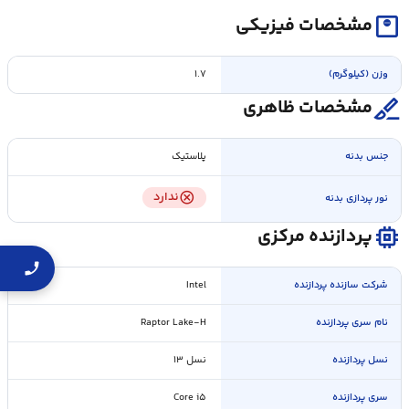
monitor_weight
مشخصات فیزیکی
وزن (کیلوگرم)
۱.۷
surgical
مشخصات ظاهری
جنس بدنه
پلاستیک
cancel
ندارد
نور پردازی بدنه
memory
پردازنده مرکزی
شرکت سازنده پردازنده
Intel
نام سری پردازنده
Raptor Lake-H
نسل پردازنده
نسل ۱۳
سری پردازنده
Core i۵