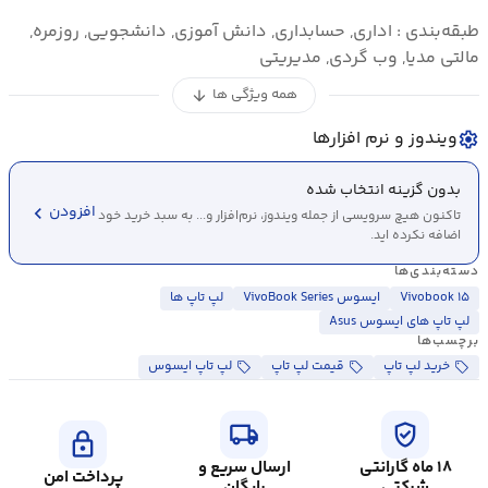
طبقه‌بندی : اداری, حسابداری, دانش آموزی, دانشجویی, روزمره,
مالتی مدیا, وب گردی, مدیریتی
همه ویژگی ها
arrow_downward
ویندوز و نرم افزارها
settings
بدون گزینه انتخاب شده
chevron_left
افزودن
تاکنون هیچ سرویسی از جمله ویندوز، نرم‌افزار و... به سبد خرید خود
اضافه نکرده اید.
دسته‌بندی‌ها
Vivobook ۱۵
ایسوس VivoBook Series
لپ تاپ ها
لپ تاپ های ایسوس Asus
برچسب‌ها
خرید لپ تاپ
قیمت لپ تاپ
لپ تاپ ایسوس
local_shipping
verified_user
lock
۱۸ ماه گارانتی
ارسال سریع و
پرداخت امن
شرکتی
رایگان