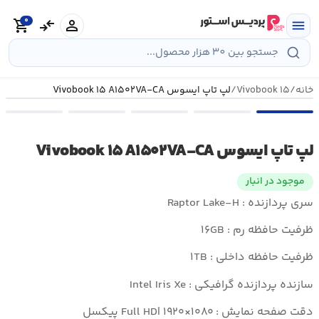
رش
0
ه
person
compare_arrows
shopping_cart
menu
حتوا
خانه
/
Vivobook ۱۵
/
لپ تاپ ایسوس Vivobook ۱۵ A۱۵۰۲VA-CA
لپ تاپ ایسوس Vivobook ۱۵ A۱۵۰۲VA-CA
موجود در انبار
سری پردازنده : Raptor Lake-H
ظرفیت حافظه رم : ۱۶GB
ظرفیت حافظه داخلی : ۱TB
سازنده پردازنده گرافیکی : Intel Iris Xe
دقت صفحه نمایش : Full HD| ۱۹۲۰×۱۰۸۰ پیکسل