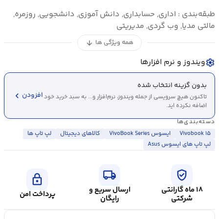
طبقه‌بندی : اداری, حسابداری, دانش آموزی, دانشجویی, روزمره,
مالتی مدیا, وب گردی, مدیریتی
همه ویژگی ها
arrow_downward
ویندوز و نرم افزارها
settings
بدون گزینه انتخاب شده
chevron_left
افزودن
تاکنون هیچ سرویسی از جمله ویندوز، نرم‌افزار و... به سبد خرید خود
اضافه نکرده اید.
دسته‌بندی‌ها
Vivobook ۱۵
ایسوس VivoBook Series
کالاهای دیجیتال
لپ تاپ ها
لپ تاپ های ایسوس Asus
local_shipping
verified_user
lock
۱۸ ماه گارانتی
ارسال سریع و
پرداخت امن
شرکتی
رایگان