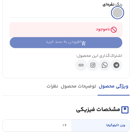
رنگ:
نقره‌ای
block
ناموجود
افزودن به سبد خرید
اشتراک‌گذاری این محصول:
link
ویژگی محصول
توضیحات محصول
نظرات
monitor_weight
مشخصات فیزیکی
وزن (کیلوگرم)
۱.۷