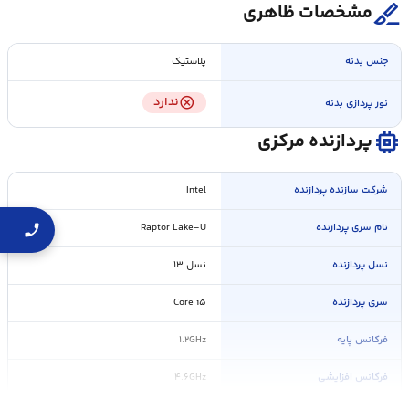
surgical
مشخصات ظاهری
جنس بدنه
پلاستیک
cancel
ندارد
نور پردازی بدنه
memory
پردازنده مرکزی
شرکت سازنده پردازنده
Intel
نام سری پردازنده
Raptor Lake-U
نسل پردازنده
نسل ۱۳
سری پردازنده
Core i۵
فرکانس پایه
۱.۲GHz
فرکانس افزایشی
۴.۶GHz