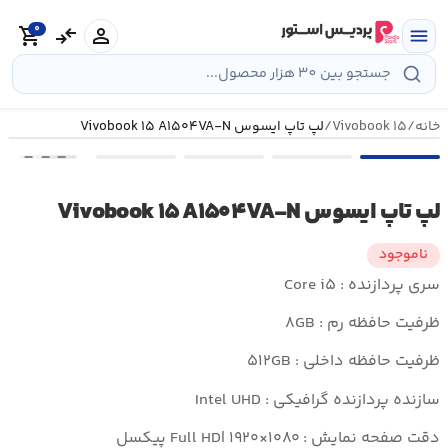
رش
0
ه
person
compare_arrows
shopping_cart
menu
حتوا
خانه
/
Vivobook ۱۵
/
لپ تاپ ایسوس Vivobook ۱۵ A۱۵۰۴VA-N
•••
لپ تاپ ایسوس Vivobook ۱۵ A۱۵۰۴VA-N
ناموجود
سری پردازنده :
Core i۵
ظرفیت حافظه رم : ۸GB
ظرفیت حافظه داخلی : ۵۱۲GB
سازنده پردازنده گرافیکی : Intel UHD
دقت صفحه نمایش : Full HD| ۱۹۲۰×۱۰۸۰ پیکسل