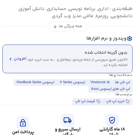
طبقه‌بندی : اداری, برنامه نویسی, حسابداری, دانش آموزی,
دانشجویی, روزمره, مالتی مدیا, وب گردی
همه ویژگی ها
arrow_downward
ویندوز و نرم افزارها
settings
بدون گزینه انتخاب شده
chevron_left
افزودن
تاکنون هیچ سرویسی از جمله ویندوز، نرم‌افزار و... به سبد خرید خود
اضافه نکرده اید.
دسته‌بندی‌ها
لپ تاپ ها
Vivobook ۱۵
ایسوس V Series
ایسوس VivoBook Series
لپ تاپ های ایسوس Asus
برچسب‌ها
خرید لپ تاپ
قیمت لپ تاپ
local_shipping
verified_user
lock
۱۸ ماه گارانتی
ارسال سریع و
پرداخت امن
شرکتی
رایگان