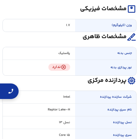
monitor_weight
مشخصات فیزیکی
وزن (کیلوگرم)
۱.۷
surgical
مشخصات ظاهری
جنس بدنه
پلاستیک
cancel
ندارد
نور پردازی بدنه
memory
پردازنده مرکزی
شرکت سازنده پردازنده
Intel
نام سری پردازنده
Raptor Lake-H
نسل پردازنده
نسل ۱۳
سری پردازنده
Core i۵