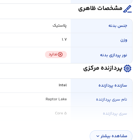
surgical
مشخصات ظاهری
جنس بدنه
پلاستیک
وزن
۱.۷
cancel
ندارد
نور پردازی بدنه
memory
پردازنده مرکزی
سازنده پردازنده
Intel
نام سری پردازنده
Raptor Lake
سری پردازنده
Core ۵
مدل پردازنده
۱۲۰U
مشاهده بیشتر
expand_more