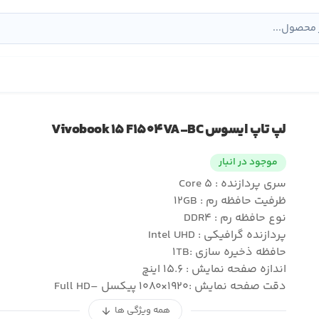
لپ تاپ ایسوس Vivobook ۱۵ F۱۵۰۴VA-BC
موجود در انبار
سری پردازنده : Core ۵
ظرفیت حافظه رم : ۱۲GB
نوع حافظه رم : DDR۴
پردازنده گرافیکی : Intel UHD
حافظه ذخیره سازی :۱TB
اندازه صفحه نمایش : ۱۵.۶ اینچ
دقت صفحه نمایش :۱۹۲۰×۱۰۸۰ پیکسل –Full HD
همه ویژگی ها
arrow_downward