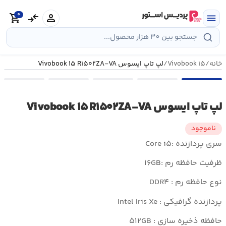
رش
0
ه
person
compare_arrows
shopping_cart
menu
حتوا
خانه
/
Vivobook ۱۵
/
لپ تاپ ایسوس Vivobook ۱۵ R۱۵۰۲ZA-VA
لپ تاپ ایسوس Vivobook ۱۵ R۱۵۰۲ZA-VA
ناموجود
سری پردازنده :Core i۵
ظرفیت حافظه رم :۱۶GB
نوع حافظه رم : DDR۴
پردازنده گرافیکی : Intel Iris Xe
حافظه ذخیره سازی : ۵۱۲GB