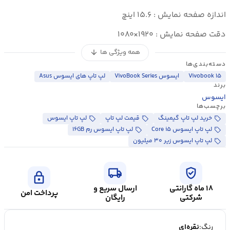
اندازه صفحه نمایش : ۱۵.۶ اینچ
دقت صفحه نمایش : ۱۹۲۰×۱۰۸۰
همه ویژگی ها
arrow_downward
دسته‌بندی‌ها
Vivobook ۱۵
ایسوس VivoBook Series
لپ تاپ های ایسوس Asus
برند
ایسوس
برچسب‌ها
خرید لپ تاپ گیمینگ
قیمت لپ تاپ
لپ تاپ ایسوس
لپ تاپ ایسوس Core i۵
لپ تاپ ایسوس رم ۱۶GB
لپ تاپ ایسوس زیر ۳۰ میلیون
local_shipping
verified_user
lock
۱۸ ماه گارانتی
ارسال سریع و
پرداخت امن
شرکتی
رایگان
رنگ:
نقره‌ای