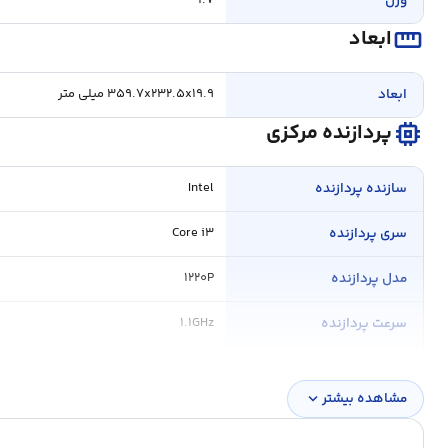
وزن
۱.۷
straighten
ابعاد
ابعاد
۳۵۹.۷x۲۳۲.۵x۱۹.۹ میلی متر
memory
پردازنده مرکزی
سازنده پردازنده
Intel
سری پردازنده
Core i۳
مدل پردازنده
۱۲۲۰P
سرعت پردازنده
۱.۱GHz
فرکانس پردازنده
۴.۴GHz
مشاهده بیشتر
expand_more
حافظه Cache
۱۰MB