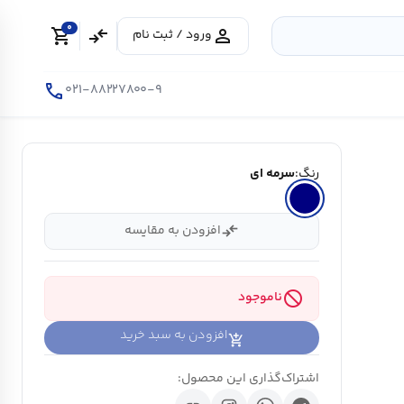
0
shopping_cart
compare_arrows
person
ورود / ثبت نام
call
۰۲۱-۸۸۲۲۷۸۰۰-۹
رنگ:
سرمه ای
compare_arrows
افزودن به مقایسه
block
ناموجود
افزودن به سبد خرید
اشتراک‌گذاری این محصول: