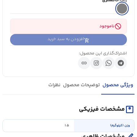
رنگ:
خاکستری
block
ناموجود
افزودن به سبد خرید
اشتراک‌گذاری این محصول:
link
ویژگی محصول
توضیحات محصول
نظرات
monitor_weight
مشخصات فیزیکی
وزن (کیلوگرم)
۱.۵
مشخصات ظاهری