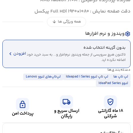
سازنده پردازنده گرافیکی : AMD Radeon ۶۱۰M
دقت صفحه نمایش : Full HD| ۱۹۲۰×۱۰۸۰ پیکسل
همه ویژگی ها
arrow_downward
ویندوز و نرم افزارها
settings
بدون گزینه انتخاب شده
chevron_left
افزودن
تاکنون هیچ سرویسی از جمله ویندوز، نرم‌افزار و... به سبد خرید خود
اضافه نکرده اید.
دسته‌بندی‌ها
لپ تاپ ها
لپ تاپ لنوو Ideapad ۱ Series
لپ‌تاپ‌های لنوو Lenovo
لنوو IdeaPad Series
local_shipping
verified_user
lock
۱۸ ماه گارانتی
ارسال سریع و
پرداخت امن
شرکتی
رایگان