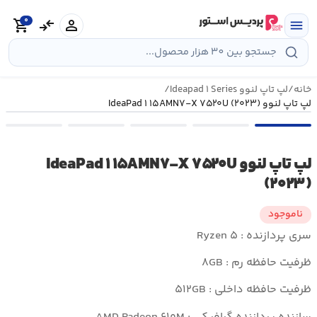
رش
0
ه
person
compare_arrows
shopping_cart
menu
حتوا
خانه
/
لپ تاپ لنوو Ideapad ۱ Series
/
لپ تاپ لنوو IdeaPad ۱ ۱۵AMN۷-X ۷۵۲۰U (۲۰۲۳)
لپ تاپ لنوو IdeaPad ۱ ۱۵AMN۷-X ۷۵۲۰U
(۲۰۲۳)
ناموجود
سری پردازنده : Ryzen ۵
ظرفیت حافظه رم : ۸GB
ظرفیت حافظه داخلی : ۵۱۲GB