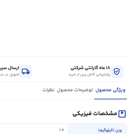
۱۸ ماه گارانتی شرکتی
ارسال سریع
local_shipping
verified_user
پشتیبانی کامل پس از خرید
تحویل در سر
ویژگی محصول
توضیحات محصول
نظرات
monitor_weight
مشخصات فیزیکی
وزن (کیلوگرم)
۱.۶