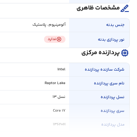
surgical
مشخصات ظاهری
جنس بدنه
آلومینیوم، پلاستیک
cancel
ندارد
نور پردازی بدنه
memory
پردازنده مرکزی
شرکت سازنده پردازنده
Intel
نام سری پردازنده
Raptor Lake
نسل پردازنده
نسل ۱۳
سری پردازنده
Core i۷
مدل پردازنده
۱۳۶۲۰H