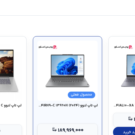
محصول فعلی
لپ تاپ لنوو IdeaPad ۵ ۲-in-۱ ۱۴IAL۱۰-XA ۲۲۵U (۲۰۲۵)
لپ تاپ لنوو IdeaPad ۵ ۲-in-۱ ۱۴IRH۹-C ۱۳۶۲۰H (۲۰۲۴)
لپ تاپ لنوو Lenovo Ideapad ۵۳۰S - C
۱۸۹,۹۶۹,۰۰۰
ن
د خرید