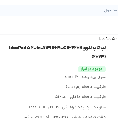
لپ تاپ لنوو IdeaPad ۵ ۲-in-۱ ۱۴IRH۹-C ۱۳۶۲۰H
(۲۰۲۴)
موجود در انبار
سری پردازنده : Core i۷
ظرفیت حافظه رم : ۱۶GB
ظرفیت حافظه داخلی : ۵۱۲GB
سازنده پردازنده گرافیکی : Intel UHD ۶۴EUs
دقت صفحه نمایش : WUXGA| ۱۹۲۰×۱۲۰۰ پیکسل