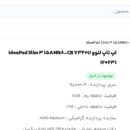
لپ تاپ لنوو IdeaPad Slim ۳ ۱۵AMN۸-CB ۷۳۲۰U
(۲۰۲۳)
موجود در انبار
سری پردازنده : Ryzen ۳
ظرفیت حافظه رم : ۸GB
ظرفیت حافظه داخلی : ۱TB
سازنده پردازنده گرافیکی : AMD Radeon
دقت صفحه نمایش : Full HD| ۱۹۲۰×۱۰۸۰ پیکسل