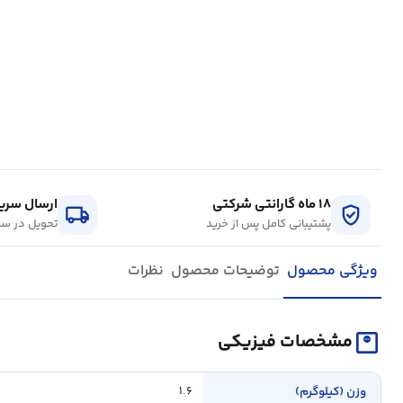
۱۸ ماه گارانتی شرکتی
ارسال سریع
local_shipping
verified_user
پشتیبانی کامل پس از خرید
تحویل در سر
ویژگی محصول
توضیحات محصول
نظرات
monitor_weight
مشخصات فیزیکی
وزن (کیلوگرم)
۱.۶