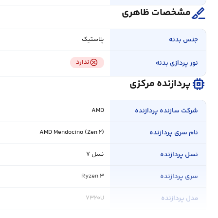
surgical
مشخصات ظاهری
جنس بدنه
پلاستیک
cancel
ندارد
نور پردازی بدنه
memory
پردازنده مرکزی
شرکت سازنده پردازنده
AMD
نام سری پردازنده
AMD Mendocino (Zen ۲)
نسل پردازنده
نسل ۷
سری پردازنده
Ryzen ۳
مدل پردازنده
۷۳۲۰U