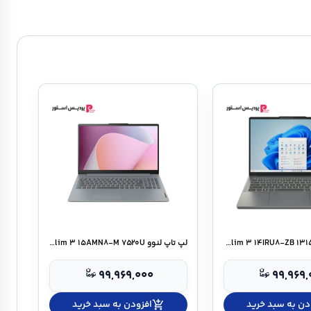
لپ تاپ لنوو IdeaPad Slim ۳ ۱۴IRU۸-ZB ۱۳۱۵U
لپ تاپ لنوو IdeaPad Slim ۳ ۱۵AMN۸-M ۷۵۲۰U
۹۹,۹۶۹,۰۰۰
۹۹,۹۶۹,
دن به سبد خرید
add_shopping_cart
افزودن به سبد خرید