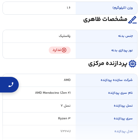
وزن (کیلوگرم)
۱.۶
surgical
مشخصات ظاهری
جنس بدنه
پلاستیک
cancel
ندارد
نور پردازی بدنه
memory
پردازنده مرکزی
شرکت سازنده پردازنده
AMD
نام سری پردازنده
AMD Mendocino (Zen ۲)
نسل پردازنده
نسل ۷
سری پردازنده
Ryzen ۳
مدل پردازنده
۷۳۲۰U