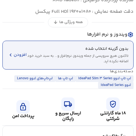
سازنده پردازنده گرافیکی : AMD Radeon
دقت صفحه نمایش : Full HD| ۱۹۲۰×۱۰۸۰ پیکسل
همه ویژگی ها
arrow_downward
ویندوز و نرم افزارها
settings
بدون گزینه انتخاب شده
chevron_left
افزودن
تاکنون هیچ سرویسی از جمله ویندوز، نرم‌افزار و... به سبد خرید خود
اضافه نکرده اید.
دسته‌بندی‌ها
لپ تاپ لنوو IdeaPad Slim ۳ Series
لپ تاپ ها
لپ‌تاپ‌های لنوو Lenovo
لنوو IdeaPad Series
local_shipping
verified_user
lock
۱۸ ماه گارانتی
ارسال سریع و
پرداخت امن
شرکتی
رایگان