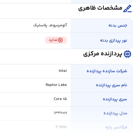
surgical
مشخصات ظاهری
جنس بدنه
آلومینیوم، پلاستیک
cancel
ندارد
نور پردازی بدنه
memory
پردازنده مرکزی
شرکت سازنده پردازنده
Intel
نام سری پردازنده
Raptor Lake
سری پردازنده
Core i۵
مدل پردازنده
۱۳۴۲۰H
فرکانس پایه
۲.۱GHz