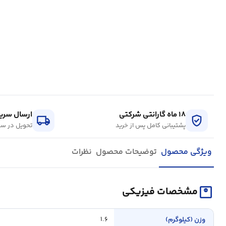
۱۸ ماه گارانتی شرکتی
ارسال سریع
local_shipping
verified_user
پشتیبانی کامل پس از خرید
تحویل در سر
ویژگی محصول
توضیحات محصول
نظرات
monitor_weight
مشخصات فیزیکی
وزن (کیلوگرم)
۱.۶