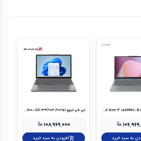
لپ تاپ لنوو IdeaPad Slim ۳ ۱۵AMN۸-B ۴۰
لپ تاپ لنوو IdeaPad Slim ۳ ۱۵IRH۱۰-VD ۱۳۴۲۰H (۲۰۲۵)
۱۰۸,۹۶۹,۰۰۰
۱۰۶,۹۶۹
دن به سبد خرید
add_shopping_cart
افزودن به سبد خرید