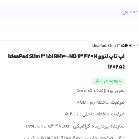
لپ تاپ لنوو IdeaPad Slim ۳ ۱۵IRH۱۰-ND ۱۳۴۲۰H
(۲۰۲۵)
موجود در انبار
سری پردازنده : Core i۵
ظرفیت حافظه رم : ۸GB
ظرفیت حافظه داخلی : ۵۱۲GB
سازنده پردازنده گرافیکی : Intel UHD G۴ ۴۸EUs
دقت صفحه نمایش : WUXGA| ۱۹۲۰×۱۲۰۰ پیکسل