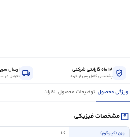
۱۸ ماه گارانتی شرکتی
ارسال سریع
local_shipping
verified_user
پشتیبانی کامل پس از خرید
تحویل در سر
ویژگی محصول
توضیحات محصول
نظرات
monitor_weight
مشخصات فیزیکی
وزن (کیلوگرم)
۱.۶