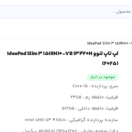
لپ تاپ لنوو IdeaPad Slim ۳ ۱۵IRH۱۰-VB ۱۳۴۲۰H
(۲۰۲۵)
موجود در انبار
سری پردازنده : Core i۵
ظرفیت حافظه رم : ۲۴GB
ظرفیت حافظه داخلی : ۵۱۲GB
سازنده پردازنده گرافیکی : Intel UHD G۴ ۴۸EUs
دقت صفحه نمایش : WUXGA| ۱۹۲۰×۱۲۰۰ پیکسل