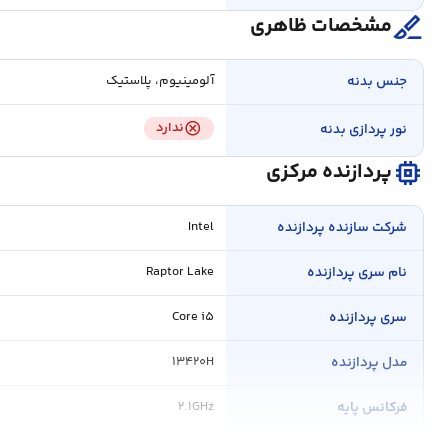
surgical
مشخصات ظاهری
جنس بدنه
آلومینیوم، پلاستیک
cancel
ندارد
نور پردازی بدنه
memory
پردازنده مرکزی
شرکت سازنده پردازنده
Intel
نام سری پردازنده
Raptor Lake
سری پردازنده
Core i۵
مدل پردازنده
۱۳۴۲۰H
فرکانس پایه
۲.۱GHz