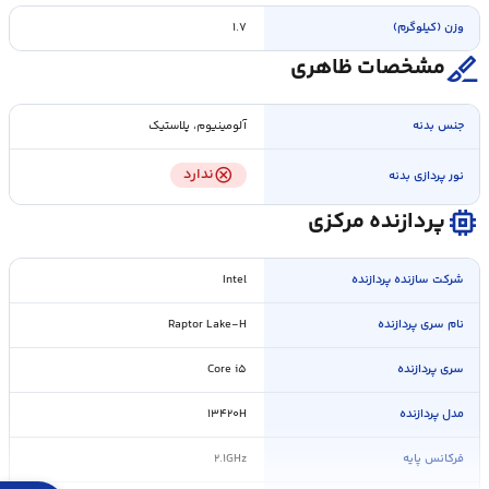
وزن (کیلوگرم)
۱.۷
surgical
مشخصات ظاهری
جنس بدنه
آلومینیوم، پلاستیک
cancel
ندارد
نور پردازی بدنه
memory
پردازنده مرکزی
شرکت سازنده پردازنده
Intel
نام سری پردازنده
Raptor Lake-H
سری پردازنده
Core i۵
مدل پردازنده
۱۳۴۲۰H
فرکانس پایه
۲.۱GHz