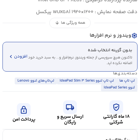
سازنده پردازنده گرافیکی : Intel UHD G۴ ۴۸EUs
دقت صفحه نمایش : WUXGA| ۱۹۲۰×۱۲۰۰ پیکسل
همه ویژگی ها
arrow_downward
ویندوز و نرم افزارها
settings
بدون گزینه انتخاب شده
chevron_left
افزودن
تاکنون هیچ سرویسی از جمله ویندوز، نرم‌افزار و... به سبد خرید خود
اضافه نکرده اید.
دسته‌بندی‌ها
لپ تاپ ها
لپ تاپ لنوو IdeaPad Slim ۳ Series
لپ‌تاپ‌های لنوو Lenovo
لنوو IdeaPad Series
local_shipping
verified_user
lock
۱۸ ماه گارانتی
ارسال سریع و
پرداخت امن
شرکتی
رایگان