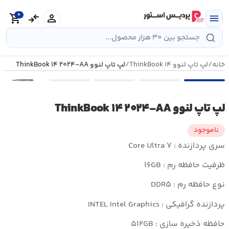
رش
0
ه
person
compare_arrows
shopping_cart
menu
حتوا
خانه
/
لپ تاپ لنوو ThinkBook ۱۴
/
لپ تاپ لنوو ThinkBook ۱۴ ۲۰۲۴-AA
•••
لپ تاپ لنوو ThinkBook ۱۴ ۲۰۲۴-AA
ناموجود
سری پردازنده : Core Ultra ۷
ظرفیت حافظه رم : ۱۶GB
نوع حافظه رم : DDR۵
پردازنده گرافیکی : INTEL Intel Graphics
حافظه ذخیره سازی : ۵۱۲GB