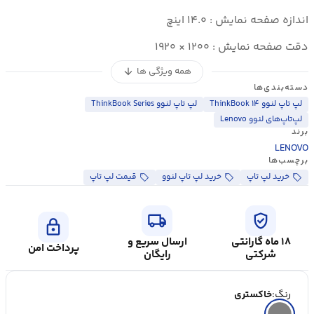
اندازه صفحه نمایش : ۱۴.۰ اینچ
دقت صفحه نمایش : ۱۲۰۰ × ۱۹۲۰
همه ویژگی ها
arrow_downward
دسته‌بندی‌ها
لپ تاپ لنوو ThinkBook ۱۴
لپ تاپ لنوو ThinkBook Series
لپ‌تاپ‌های لنوو Lenovo
برند
LENOVO
برچسب‌ها
خرید لپ تاپ
خرید لپ تاپ لنوو
قیمت لپ تاپ
local_shipping
verified_user
lock
۱۸ ماه گارانتی
ارسال سریع و
پرداخت امن
شرکتی
رایگان
رنگ:
خاکستری