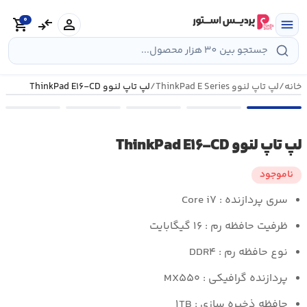
رش
0
ه
person
compare_arrows
shopping_cart
menu
حتوا
خانه
/
لپ تاپ لنوو ThinkPad E Series
/
لپ تاپ لنوو ThinkPad E۱۶-CD
لپ تاپ لنوو ThinkPad E۱۶-CD
ناموجود
سری پردازنده : Core i۷
ظرفیت حافظه رم : ۱۶ گیگابایت
نوع حافظه رم : DDR۴
پردازنده گرافیکی : MX۵۵۰
حافظه ذخیره سازی : ۱TB