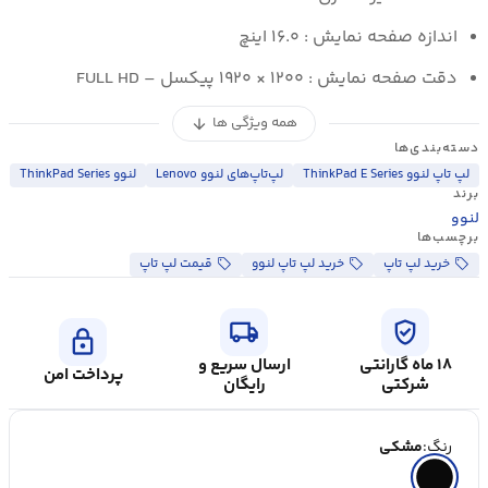
اندازه صفحه نمایش : ۱۶.۰ اینچ
دقت صفحه نمایش : ۱۲۰۰ × ۱۹۲۰ پیکسل – FULL HD
همه ویژگی ها
arrow_downward
دسته‌بندی‌ها
لپ تاپ لنوو ThinkPad E Series
لپ‌تاپ‌های لنوو Lenovo
لنوو ThinkPad Series
برند
لنوو
برچسب‌ها
خرید لپ تاپ
خرید لپ تاپ لنوو
قیمت لپ تاپ
local_shipping
verified_user
lock
۱۸ ماه گارانتی
ارسال سریع و
پرداخت امن
شرکتی
رایگان
رنگ:
مشکی