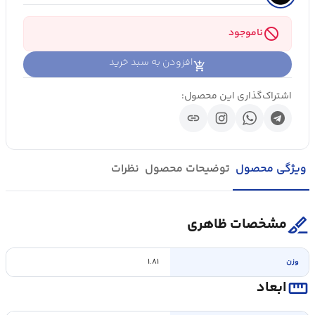
block
ناموجود
افزودن به سبد خرید
اشتراک‌گذاری این محصول:
link
ویژگی محصول
توضیحات محصول
نظرات
surgical
مشخصات ظاهری
وزن
۱.۸۱
straighten
ابعاد