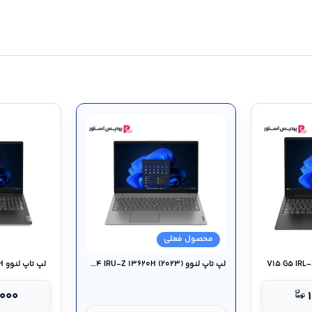
محصول فعلی
لپ تاپ لنوو V۱۵ G۴ IRU-Z ۱۳۶۲۰H (۲۰۲۳)
لپ تاپ لنوو V۱۵ G۴ IRU-XE ۱۳۴۲۰H
,۰۰۰