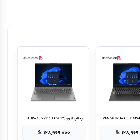
لپ تاپ لنوو V۱۵ G۴ ABP-ZE ۷۷۳۰U (۲۰۲۳)
۱۲۸,۹۶۹,۰۰۰
۱۲۸,۹۶۹