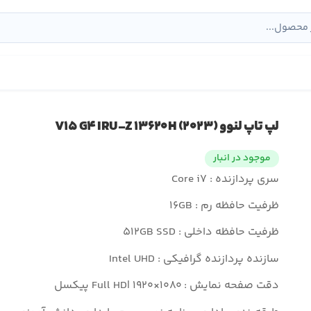
لپ تاپ لنوو V۱۵ G۴ IRU-Z ۱۳۶۲۰H (۲۰۲۳)
موجود در انبار
سری پردازنده : Core i۷
ظرفیت حافظه رم : ۱۶GB
ظرفیت حافظه داخلی : ۵۱۲GB SSD
سازنده پردازنده گرافیکی : Intel UHD
دقت صفحه نمایش : Full HD| ۱۹۲۰×۱۰۸۰ پیکسل