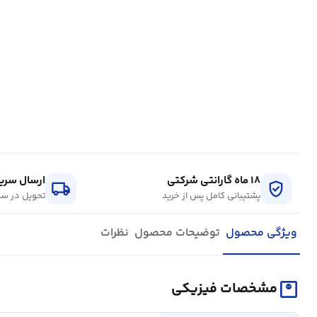
۱۸ ماه گارانتی شرکتی
ارسال سریع
local_shipping
verified_user
پشتیبانی کامل پس از خرید
تحویل در سر
ویژگی محصول
توضیحات محصول
نظرات
monitor_weight
مشخصات فیزیکی