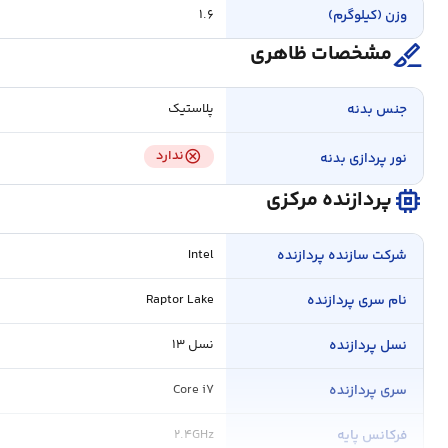
وزن (کیلوگرم)
۱.۶
surgical
مشخصات ظاهری
جنس بدنه
پلاستیک
cancel
ندارد
نور پردازی بدنه
memory
پردازنده مرکزی
شرکت سازنده پردازنده
Intel
نام سری پردازنده
Raptor Lake
نسل پردازنده
نسل ۱۳
سری پردازنده
Core i۷
فرکانس پایه
۲.۴GHz