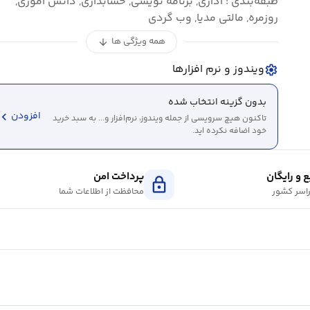
طبقه‌بندی : اداری, برنامه نویسی, حسابداری, دانش آموزی,
روزمره, مالتی مدیا, وب گردی
همه ویژگی ها
arrow_downward
ویندوز و نرم افزارها
settings
بدون گزینه انتخاب شده
evron_left
افزودن
تاکنون هیچ سرویسی از جمله ویندوز، نرم‌افزار و... به سبد خرید
خود اضافه نکرده اید.
 و رایگان
پرداخت امن
lock
اسر کشور
محافظت از اطلاعات شما