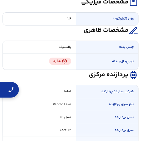
monitor_weight
مشخصات فیزیکی
وزن (کیلوگرم)
۱.۶
surgical
مشخصات ظاهری
جنس بدنه
پلاستیک
cancel
ندارد
نور پردازی بدنه
memory
پردازنده مرکزی
شرکت سازنده پردازنده
Intel
نام سری پردازنده
Raptor Lake
نسل پردازنده
نسل ۱۳
سری پردازنده
Core i۳