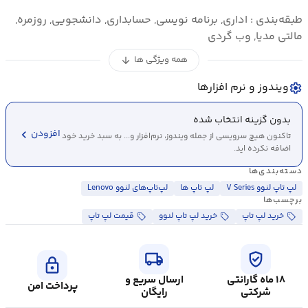
طبقه‌بندی : اداری, برنامه نویسی, حسابداری, دانشجویی, روزمره,
مالتی مدیا, وب گردی
همه ویژگی ها
arrow_downward
ویندوز و نرم افزارها
settings
بدون گزینه انتخاب شده
chevron_left
افزودن
تاکنون هیچ سرویسی از جمله ویندوز، نرم‌افزار و... به سبد خرید خود
اضافه نکرده اید.
دسته‌بندی‌ها
لپ تاپ لنوو V Series
لپ تاپ ها
لپ‌تاپ‌های لنوو Lenovo
برچسب‌ها
خرید لپ تاپ
خرید لپ تاپ لنوو
قیمت لپ تاپ
local_shipping
verified_user
lock
۱۸ ماه گارانتی
ارسال سریع و
پرداخت امن
شرکتی
رایگان