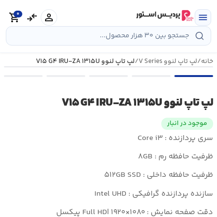
رش
0
ه
person
compare_arrows
shopping_cart
menu
حتوا
خانه
/
لپ تاپ لنوو V Series
/
لپ تاپ لنوو V۱۵ G۴ IRU-ZA ۱۳۱۵U
لپ تاپ لنوو V۱۵ G۴ IRU-ZA ۱۳۱۵U
موجود در انبار
سری پردازنده : Core i۳
ظرفیت حافظه رم : ۸GB
ظرفیت حافظه داخلی : ۵۱۲GB SSD
سازنده پردازنده گرافیکی : Intel UHD
دقت صفحه نمایش : Full HD| ۱۹۲۰×۱۰۸۰ پیکسل