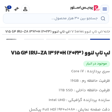
رش
0
ه
person
compare_arrows
shopping_cart
menu
حتوا
خانه
/
لپ تاپ لنوو V Series
/
لپ تاپ لنوو V۱۵ G۴ IRU-ZA ۱۳۶۲۰H (۲۰۲۳)
•••
لپ تاپ لنوو V۱۵ G۴ IRU-ZA ۱۳۶۲۰H (۲۰۲۳)
موجود در انبار
سری پردازنده : Core i۷
ظرفیت حافظه رم : ۱۶GB
ظرفیت حافظه داخلی : ۱TB SSD
سازنده پردازنده گرافیکی : Intel UHD
دقت صفحه نمایش : Full HD| ۱۹۲۰×۱۰۸۰ پیکسل