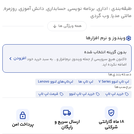
طبقه‌بندی : اداری, برنامه نویسی, حسابداری, دانش آموزی, روزمره,
مالتی مدیا, وب گردی
همه ویژگی ها
arrow_downward
ویندوز و نرم افزارها
settings
بدون گزینه انتخاب شده
chevron_left
افزودن
تاکنون هیچ سرویسی از جمله ویندوز، نرم‌افزار و... به سبد خرید خود
اضافه نکرده اید.
دسته‌بندی‌ها
لپ تاپ لنوو V Series
لپ تاپ ها
لپ‌تاپ‌های لنوو Lenovo
برچسب‌ها
خرید لپ تاپ
خرید لپ تاپ لنوو
قیمت لپ تاپ
local_shipping
verified_user
lock
۱۸ ماه گارانتی
ارسال سریع و
پرداخت امن
شرکتی
رایگان