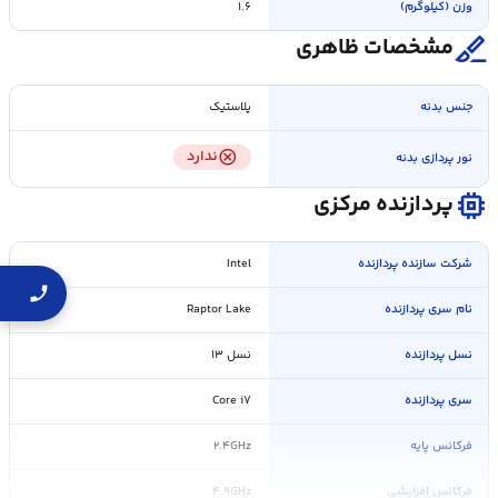
وزن (کیلوگرم)
۱.۶
surgical
مشخصات ظاهری
جنس بدنه
پلاستیک
cancel
ندارد
نور پردازی بدنه
memory
پردازنده مرکزی
شرکت سازنده پردازنده
Intel
نام سری پردازنده
Raptor Lake
نسل پردازنده
نسل ۱۳
سری پردازنده
Core i۷
فرکانس پایه
۲.۴GHz
فرکانس افزایشی
۴.۹GHz