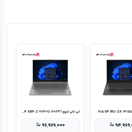
لپ تاپ لنوو V۱۵ G۴ ABP-Z ۷۷۳۰U (۲۰۲۳)
۹۶,۹۶۹,۰۰۰
۹۴,۹۶۹