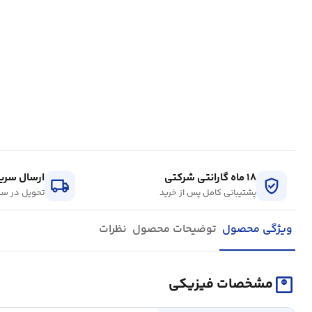
۱۸ ماه گارانتی شرکتی
ارسال سریع
local_shipping
verified_user
پشتیبانی کامل پس از خرید
تحویل در سر
ویژگی محصول
توضیحات محصول
نظرات
monitor_weight
مشخصات فیزیکی