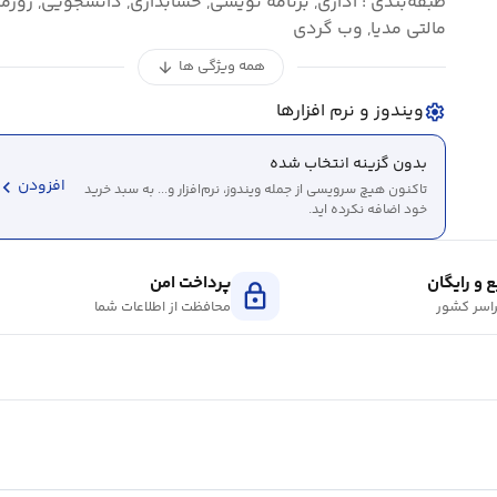
طبقه‌بندی : اداری, برنامه نویسی, حسابداری, دانشجویی, روزمر
مالتی مدیا, وب گردی
همه ویژگی ها
arrow_downward
ویندوز و نرم افزارها
settings
بدون گزینه انتخاب شده
evron_left
افزودن
تاکنون هیچ سرویسی از جمله ویندوز، نرم‌افزار و... به سبد خرید
خود اضافه نکرده اید.
 و رایگان
پرداخت امن
lock
اسر کشور
محافظت از اطلاعات شما