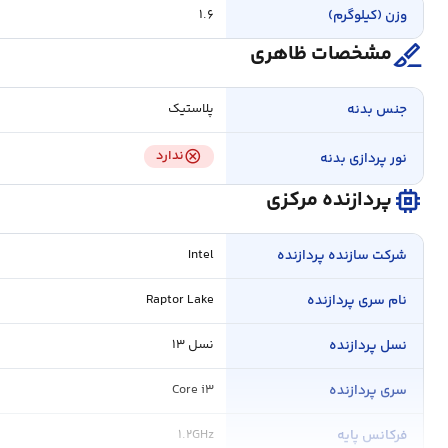
وزن (کیلوگرم)
۱.۶
surgical
مشخصات ظاهری
جنس بدنه
پلاستیک
cancel
ندارد
نور پردازی بدنه
memory
پردازنده مرکزی
شرکت سازنده پردازنده
Intel
نام سری پردازنده
Raptor Lake
نسل پردازنده
نسل ۱۳
سری پردازنده
Core i۳
فرکانس پایه
۱.۲GHz