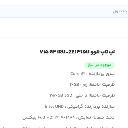
لپ تاپ لنوو V۱۵ G۴ IRU-ZE ۱۳۱۵U
موجود در انبار
سری پردازنده : Core i۳
ظرفیت حافظه رم : ۱۶GB
ظرفیت حافظه داخلی : ۲۵۶GB SSD
سازنده پردازنده گرافیکی : Intel UHD
دقت صفحه نمایش : Full HD| ۱۹۲۰×۱۰۸۰ پیکسل