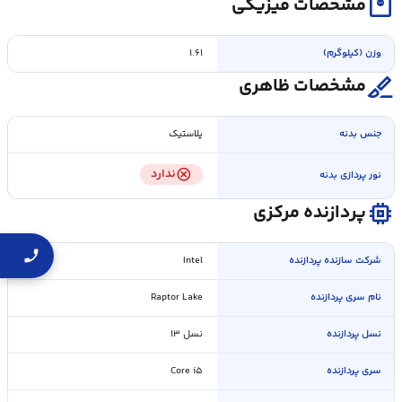
monitor_weight
مشخصات فیزیکی
وزن (کیلوگرم)
۱.۶۱
surgical
مشخصات ظاهری
جنس بدنه
پلاستیک
cancel
ندارد
نور پردازی بدنه
memory
پردازنده مرکزی
شرکت سازنده پردازنده
Intel
نام سری پردازنده
Raptor Lake
نسل پردازنده
نسل ۱۳
سری پردازنده
Core i۵