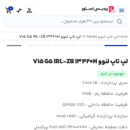
رش
0
ه
person
compare_arrows
shopping_cart
menu
حتوا
خانه
/
لپ تاپ لنوو V Series
/
لپ تاپ لنوو V۱۵ G۵ IRL-ZB ۱۳۴۲۰H
•••
لپ تاپ لنوو V۱۵ G۵ IRL-ZB ۱۳۴۲۰H
موجود در انبار
سری پردازنده : Core i۵
ظرفیت حافظه رم : ۱۲GB
ظرفیت حافظه داخلی : ۵۱۲GB SSD
سازنده پردازنده گرافیکی : Intel UHD
دقت صفحه نمایش : Full HD| ۱۹۲۰×۱۰۸۰ پیکسل