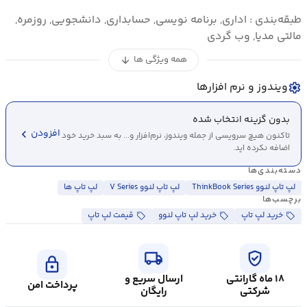
طبقه‌بندی : اداری, برنامه نویسی, حسابداری, دانشجویی, روزمره,
مالتی مدیا, وب گردی
همه ویژگی ها
arrow_downward
ویندوز و نرم افزارها
settings
بدون گزینه انتخاب شده
chevron_left
افزودن
تاکنون هیچ سرویسی از جمله ویندوز، نرم‌افزار و... به سبد خرید خود
اضافه نکرده اید.
دسته‌بندی‌ها
لپ تاپ لنوو ThinkBook Series
لپ تاپ لنوو V Series
لپ تاپ ها
برچسب‌ها
خرید لپ تاپ
خرید لپ تاپ لنوو
قیمت لپ تاپ
local_shipping
verified_user
lock
۱۸ ماه گارانتی
ارسال سریع و
پرداخت امن
شرکتی
رایگان