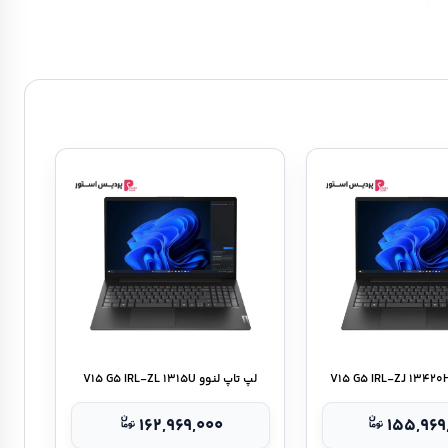
لپ تاپ لنوو V۱۵ G۵ IRL-ZL ۱۳۱۵U
۱۶۲,۹۶۹,۰۰۰
۱۵۵,۹۶۹