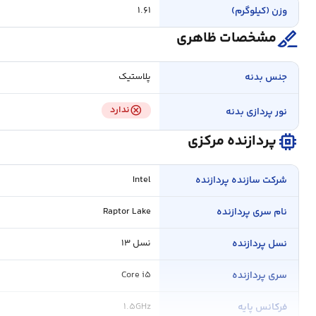
وزن (کیلوگرم)
۱.۶۱
surgical
مشخصات ظاهری
جنس بدنه
پلاستیک
cancel
ندارد
نور پردازی بدنه
memory
پردازنده مرکزی
شرکت سازنده پردازنده
Intel
نام سری پردازنده
Raptor Lake
نسل پردازنده
نسل ۱۳
سری پردازنده
Core i۵
فرکانس پایه
۱.۵GHz