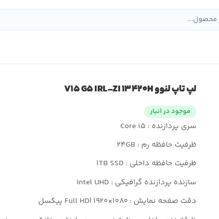
لپ تاپ لنوو V۱۵ G۵ IRL-ZI ۱۳۴۲۰H
موجود در انبار
سری پردازنده : Core i۵
ظرفیت حافظه رم : ۲۴GB
ظرفیت حافظه داخلی : ۱TB SSD
سازنده پردازنده گرافیکی : Intel UHD
دقت صفحه نمایش : Full HD| ۱۹۲۰×۱۰۸۰ پیکسل