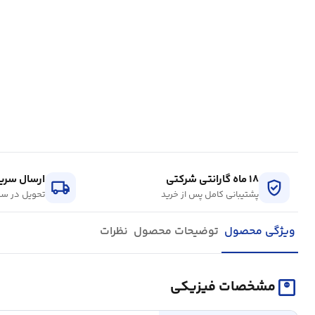
۱۸ ماه گارانتی شرکتی
ارسال سریع
local_shipping
verified_user
پشتیبانی کامل پس از خرید
تحویل در سر
ویژگی محصول
توضیحات محصول
نظرات
monitor_weight
مشخصات فیزیکی