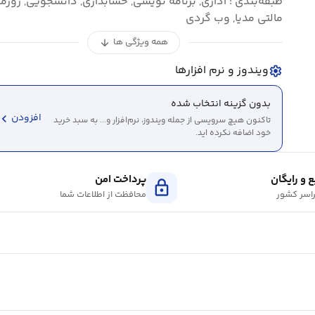
طبقه‌بندی : اداری, برنامه نویسی, حسابداری, دانشجویی, روزمر
مالتی مدیا, وب گردی
همه ویژگی ها
arrow_downward
ویندوز و نرم افزارها
settings
بدون گزینه انتخاب شده
evron_left
افزودن
تاکنون هیچ سرویسی از جمله ویندوز، نرم‌افزار و... به سبد خرید
خود اضافه نکرده اید.
 و رایگان
پرداخت امن
lock
اسر کشور
محافظت از اطلاعات شما