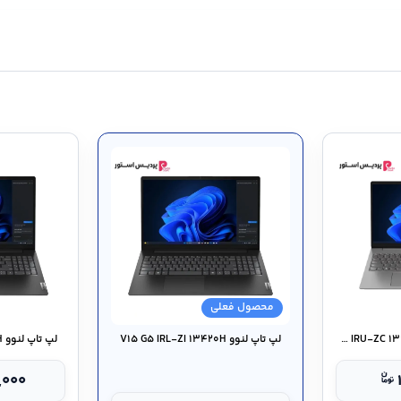
محصول فعلی
لپ تاپ لنوو V۱۵ G۴ IRU-ZC ۱۳۶۲۰H (۲۰۲۳)
لپ تاپ لنوو V۱۵ G۵ IRL-ZI ۱۳۴۲۰H
لپ تاپ لنوو V۱۵ G۵ IRL-ZJ ۱۳۴۲۰H
,۰۰۰