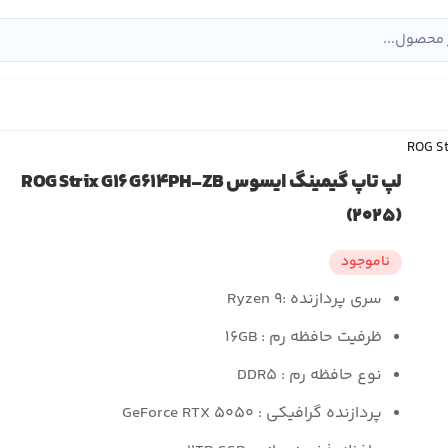
لپ تاپ گیمینگ ایسوس ROG Strix G۱۶ G۶۱۴PH-ZB
(۲۰۲۵)
ناموجود
سری پردازنده :
Ryzen ۹
ظرفیت حافظه رم :
۱۶GB
نوع حافظه رم :
DDR۵
پردازنده گرافیکی : GeForce RTX ۵۰۵۰