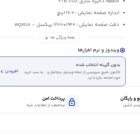
حافظه ذخیره سازی :۲TB SSD
اندازه صفحه نمایش : ۱۶.۰ اینچ
دقت صفحه نمایش : ۱۹۲۰×۱۲۰۰ پیکسل – WQXGA
همه ویژگی ها
arrow_downward
ویندوز و نرم افزارها
settings
بدون گزینه انتخاب شده
evron_left
افزودن
تاکنون هیچ سرویسی از جمله ویندوز، نرم‌افزار و... به سبد خرید
خود اضافه نکرده اید.
 و رایگان
پرداخت امن
lock
اسر کشور
محافظت از اطلاعات شما