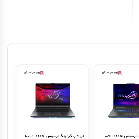
لپ تاپ گیمینگ ایسوس ROG Strix G۱۶ G۶۱۴FM-ZB (۲۰۲۵)
لپ تاپ گیمینگ ایسوس ROG Strix G۱۶ G۶۱۵JPR-CE (۲۰۲۵)