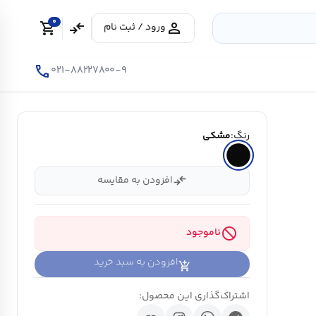
0
shopping_cart
compare_arrows
person
ورود / ثبت نام
call
۰۲۱-۸۸۲۲۷۸۰۰-۹
رنگ:
مشکی
compare_arrows
افزودن به مقایسه
block
ناموجود
افزودن به سبد خرید
اشتراک‌گذاری این محصول: