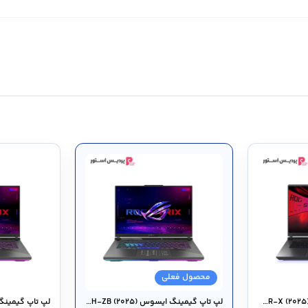
محصول فعلی
لپ تاپ گیمینگ ایسوس ROG Strix G۱۶ G۶۱۵JMR-X (۲۰۲۵)
لپ تاپ گیمینگ ایسوس ROG Strix G۱۶ G۶۱۴PH-ZB (۲۰۲۵)