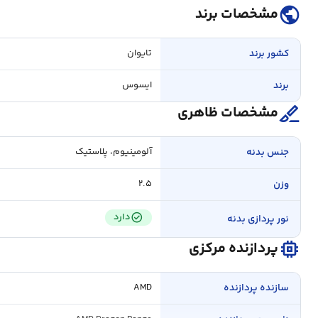
public
مشخصات برند
کشور برند
تایوان
برند
ایسوس
surgical
مشخصات ظاهری
جنس بدنه
آلومینیوم، پلاستیک
وزن
۲.۵
check_circle
دارد
نور پردازی بدنه
memory
پردازنده مرکزی
سازنده پردازنده
AMD