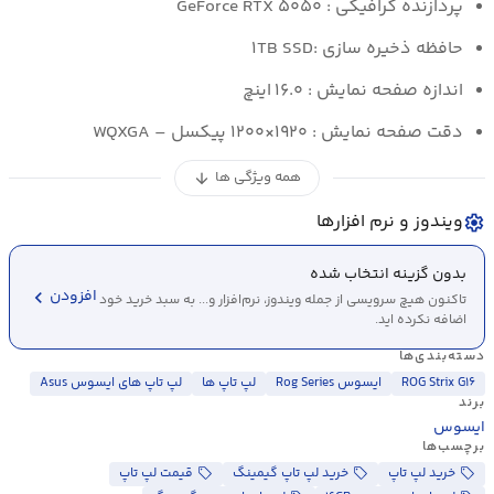
پردازنده گرافیکی : GeForce RTX ۵۰۵۰
حافظه ذخیره سازی :۱TB SSD
اندازه صفحه نمایش : ۱۶.۰ اینچ
دقت صفحه نمایش : ۱۹۲۰×۱۲۰۰ پیکسل – WQXGA
همه ویژگی ها
arrow_downward
ویندوز و نرم افزارها
settings
بدون گزینه انتخاب شده
chevron_left
افزودن
تاکنون هیچ سرویسی از جمله ویندوز، نرم‌افزار و... به سبد خرید خود
اضافه نکرده اید.
دسته‌بندی‌ها
ROG Strix G۱۶
ایسوس Rog Series
لپ تاپ ها
لپ تاپ های ایسوس Asus
برند
ایسوس
برچسب‌ها
خرید لپ تاپ
خرید لپ تاپ گیمینگ
قیمت لپ تاپ