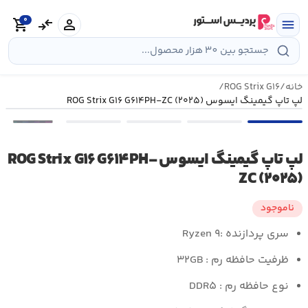
رش
0
ه
person
compare_arrows
shopping_cart
menu
حتوا
خانه
/
ROG Strix G۱۶
/
لپ تاپ گیمینگ ایسوس ROG Strix G۱۶ G۶۱۴PH-ZC (۲۰۲۵)
•••
لپ تاپ گیمینگ ایسوس ROG Strix G۱۶ G۶۱۴PH-
ZC (۲۰۲۵)
ناموجود
سری پردازنده :
Ryzen ۹
ظرفیت حافظه رم :
۳۲GB
نوع حافظه رم :
DDR۵