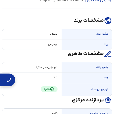
ویژگی محصول
توضیحات محصول
نظرات
public
مشخصات برند
کشور برند
تایوان
برند
ایسوس
surgical
مشخصات ظاهری
جنس بدنه
آلومینیوم، پلاستیک
وزن
۲.۵
check_circle
دارد
نور پردازی بدنه
memory
پردازنده مرکزی
سازنده پردازنده
AMD