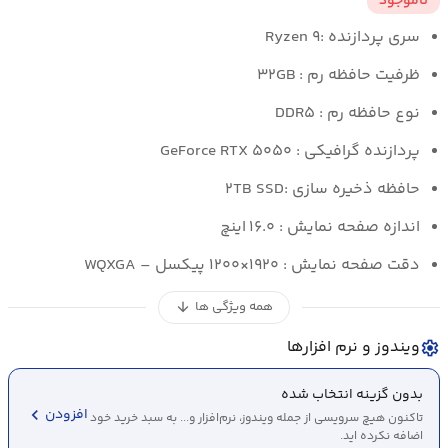
ناموجود
سری پردازنده :
Ryzen ۹
ظرفیت حافظه رم :
۳۲GB
نوع حافظه رم :
DDR۵
پردازنده گرافیکی : GeForce RTX ۵۰۵۰
حافظه ذخیره سازی :۲TB SSD
اندازه صفحه نمایش : ۱۶.۰ اینچ
دقت صفحه نمایش : ۱۹۲۰×۱۲۰۰ پیکسل – WQXGA
همه ویژگی ها
arrow_downward
ویندوز و نرم افزارها
settings
بدون گزینه انتخاب شده
chevron_left
افزودن
تاکنون هیچ سرویسی از جمله ویندوز، نرم‌افزار و... به سبد خرید خود
اضافه نکرده اید.