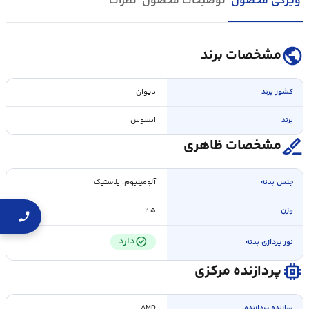
ویژگی محصول
توضیحات محصول
نظرات
public
مشخصات برند
کشور برند
تایوان
برند
ایسوس
surgical
مشخصات ظاهری
جنس بدنه
آلومینیوم، پلاستیک
وزن
۲.۵
check_circle
دارد
نور پردازی بدنه
memory
پردازنده مرکزی
سازنده پردازنده
AMD