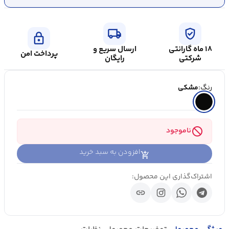
local_shipping
verified_user
lock
۱۸ ماه گارانتی
ارسال سریع و
پرداخت امن
شرکتی
رایگان
رنگ:
مشکی
block
ناموجود
افزودن به سبد خرید
اشتراک‌گذاری این محصول:
link