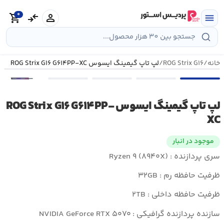
رش
0
ه
person
compare_arrows
shopping_cart
menu
حتوا
خانه
/
ROG Strix G۱۶
/
لپ تاپ گیمینگ ایسوس ROG Strix G۱۶ G۶۱۴PP-XC
•••
لپ تاپ گیمینگ ایسوس ROG Strix G۱۶ G۶۱۴PP-
XC
موجود در انبار
سری پردازنده : Ryzen ۹ (۸۹۴۰X)
ظرفیت حافظه رم : ۳۲GB
ظرفیت حافظه داخلی : ۲TB
سازنده پردازنده گرافیکی : NVIDIA GeForce RTX ۵۰۷۰