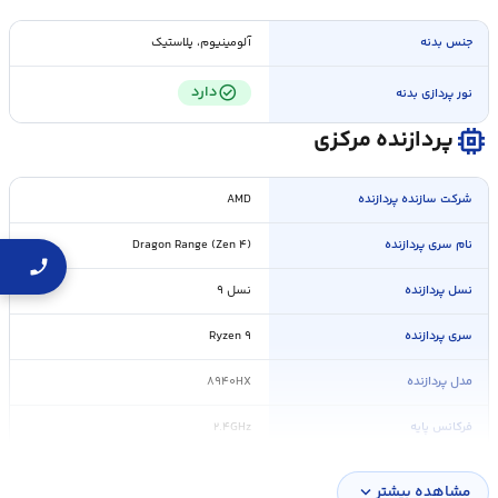
جنس بدنه
آلومینیوم، پلاستیک
check_circle
دارد
نور پردازی بدنه
memory
پردازنده مرکزی
شرکت سازنده پردازنده
AMD
نام سری پردازنده
Dragon Range (Zen ۴)
نسل پردازنده
نسل ۹
سری پردازنده
Ryzen ۹
مدل پردازنده
۸۹۴۰HX
فرکانس پایه
۲.۴GHz
فرکانس افزایشی
۵.۳GHz
مشاهده بیشتر
expand_more