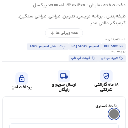
دقت صفحه نمایش : WUXGA| ۱۹۲۰×۱۲۰۰ پیکسل
طبقه‌بندی : برنامه نویسی, تدوین, طراحی, طراحی سنگین,
گیمینگ, مالتی مدیا
همه ویژگی ها
arrow_downward
دسته‌بندی‌ها
ROG Strix G۱۶
ایسوس Rog Series
لپ تاپ های ایسوس Asus
برچسب‌ها
خرید لپ تاپ
قیمت لپ تاپ
local_shipping
verified_user
lock
۱۸ ماه گارانتی
ارسال سریع و
پرداخت امن
شرکتی
رایگان
رنگ:
خاکستری
shopping_cart
در سبد خرید ۲۰+ نفر