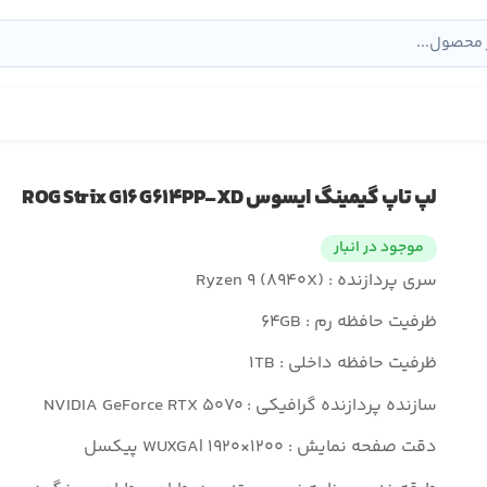
لپ تاپ گیمینگ ایسوس ROG Strix G۱۶ G۶۱۴PP-XD
موجود در انبار
سری پردازنده : Ryzen ۹ (۸۹۴۰X)
ظرفیت حافظه رم : ۶۴GB
ظرفیت حافظه داخلی : ۱TB
سازنده پردازنده گرافیکی : NVIDIA GeForce RTX ۵۰۷۰
دقت صفحه نمایش : WUXGA| ۱۹۲۰×۱۲۰۰ پیکسل