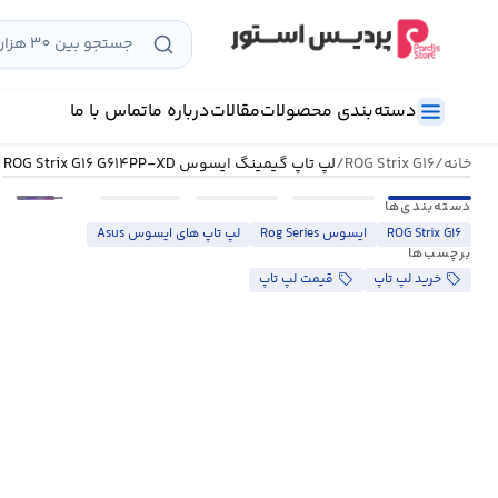
رش
ه
حتوا
دسته‌بندی محصولات
مقالات
درباره ما
تماس با ما
خانه
/
ROG Strix G۱۶
/
لپ تاپ گیمینگ ایسوس ROG Strix G۱۶ G۶۱۴PP-XD
•••
دسته‌بندی‌ها
ROG Strix G۱۶
ایسوس Rog Series
لپ تاپ های ایسوس Asus
برچسب‌ها
خرید لپ تاپ
قیمت لپ تاپ