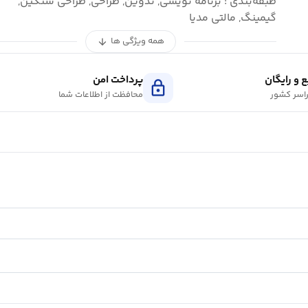
طبقه‌بندی : برنامه نویسی, تدوین, طراحی, طراحی سنگین,
گیمینگ, مالتی مدیا
همه ویژگی ها
arrow_downward
 و رایگان
پرداخت امن
lock
اسر کشور
محافظت از اطلاعات شما