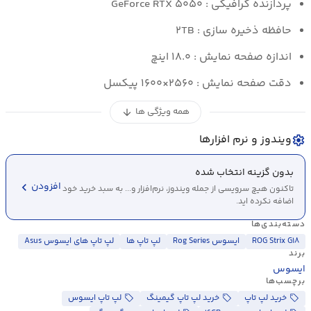
پردازنده گرافیکی : GeForce RTX ۵۰۵۰
حافظه ذخیره سازی : ۲TB
اندازه صفحه نمایش : ۱۸.۰ اینچ
دقت صفحه نمایش :
۲۵۶۰×۱۶۰۰
پیکسل
همه ویژگی ها
arrow_downward
ویندوز و نرم افزارها
settings
بدون گزینه انتخاب شده
chevron_left
افزودن
تاکنون هیچ سرویسی از جمله ویندوز، نرم‌افزار و... به سبد خرید خود
اضافه نکرده اید.
دسته‌بندی‌ها
ROG Strix G۱۸
ایسوس Rog Series
لپ تاپ ها
لپ تاپ های ایسوس Asus
برند
ایسوس
برچسب‌ها
خرید لپ تاپ
خرید لپ تاپ گیمینگ
لپ تاپ ایسوس