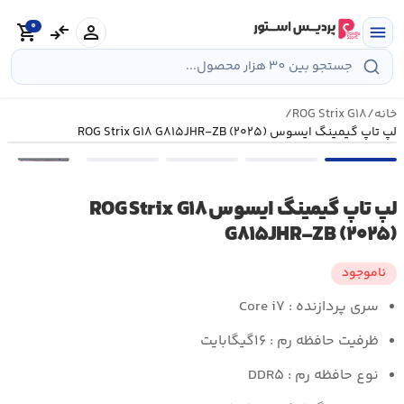
رش
0
ه
person
compare_arrows
shopping_cart
menu
حتوا
خانه
/
ROG Strix G۱۸
/
لپ تاپ گیمینگ ایسوس ROG Strix G۱۸ G۸۱۵JHR-ZB (۲۰۲۵)
•••
لپ تاپ گیمینگ ایسوس ROG Strix G۱۸
G۸۱۵JHR-ZB (۲۰۲۵)
ناموجود
سری پردازنده : Core i۷
ظرفیت حافظه رم : ۱۶گیگابایت
نوع حافظه رم : DDR۵