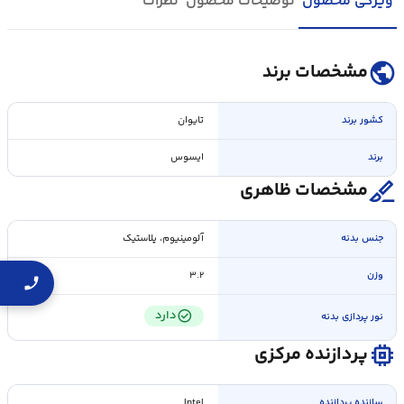
ویژگی محصول
توضیحات محصول
نظرات
public
مشخصات برند
کشور برند
تایوان
برند
ایسوس
surgical
مشخصات ظاهری
جنس بدنه
آلومینیوم، پلاستیک
وزن
۳.۲
check_circle
دارد
نور پردازی بدنه
memory
پردازنده مرکزی
سازنده پردازنده
Intel