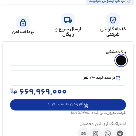
لپ تاپ ایسوس گیمینگ
local_shipping
verified_user
lock
۱۸ ماه گارانتی
ارسال سریع و
پرداخت امن
شرکتی
رایگان
رنگ:
مشکی
shopping_cart
در سبد خرید ۲۰+ نفر
visibility
۵۰۰۰+ بازدید در ۲۴ ساعت اخیر
shopping_cart
در سبد خرید ۲۰+ نفر
۶۶۹,۹۶۹,۰۰۰
افزودن به سبد خرید
قیمت به‌روزرسانی شده: ۱۸/۰۵/۱۴۰۵
اشتراک‌گذاری این محصول:
link