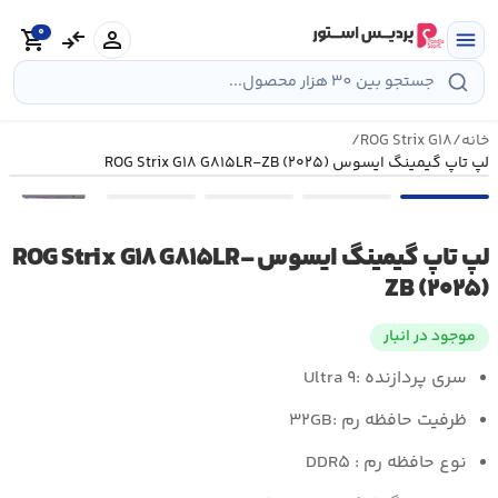
رش
0
ه
person
compare_arrows
shopping_cart
menu
حتوا
خانه
/
ROG Strix G۱۸
/
لپ تاپ گیمینگ ایسوس ROG Strix G۱۸ G۸۱۵LR-ZB (۲۰۲۵)
•••
لپ تاپ گیمینگ ایسوس ROG Strix G۱۸ G۸۱۵LR-
ZB (۲۰۲۵)
موجود در انبار
سری پردازنده :
Ultra ۹
ظرفیت حافظه رم :
۳۲GB
نوع حافظه رم : DDR۵