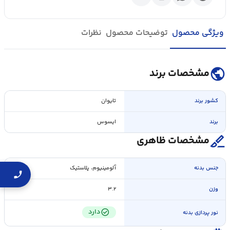
ویژگی محصول
توضیحات محصول
نظرات
public
مشخصات برند
کشور برند
تایوان
برند
ایسوس
surgical
مشخصات ظاهری
جنس بدنه
آلومینیوم، پلاستیک
وزن
۳.۲
check_circle
دارد
نور پردازی بدنه