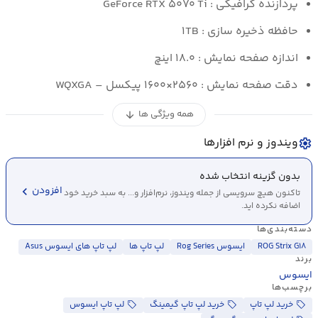
پردازنده گرافیکی : GeForce
RTX ۵۰۷۰ Ti
حافظه ذخیره سازی : ۱TB
اندازه صفحه نمایش : ۱۸.۰ اینچ
دقت صفحه نمایش : ۲۵۶۰×۱۶۰۰ پیکسل – WQXGA
همه ویژگی ها
arrow_downward
ویندوز و نرم افزارها
settings
بدون گزینه انتخاب شده
chevron_left
افزودن
تاکنون هیچ سرویسی از جمله ویندوز، نرم‌افزار و... به سبد خرید خود
اضافه نکرده اید.
دسته‌بندی‌ها
ROG Strix G۱۸
ایسوس Rog Series
لپ تاپ ها
لپ تاپ های ایسوس Asus
برند
ایسوس
برچسب‌ها
خرید لپ تاپ
خرید لپ تاپ گیمینگ
لپ تاپ ایسوس