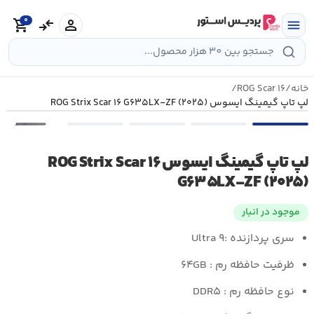
رش
0
ه
person
compare_arrows
shopping_cart
menu
حتوا
خانه
/
ROG Scar ۱۶
/
لپ تاپ گیمینگ ایسوس ROG Strix Scar ۱۶ G۶۳۵LX-ZF (۲۰۲۵)
•••
لپ تاپ گیمینگ ایسوس ROG Strix Scar ۱۶
G۶۳۵LX-ZF (۲۰۲۵)
موجود در انبار
سری پردازنده :
Ultra ۹
ظرفیت حافظه رم : ۶۴GB
نوع حافظه رم : DDR۵