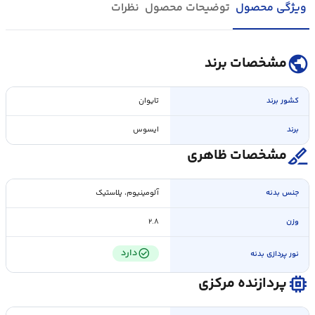
ویژگی محصول
توضیحات محصول
نظرات
public
مشخصات برند
کشور برند
تایوان
برند
ایسوس
surgical
مشخصات ظاهری
جنس بدنه
آلومینیوم، پلاستیک
وزن
۲.۸
check_circle
دارد
نور پردازی بدنه
memory
پردازنده مرکزی