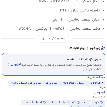
پردازنده گرافیکی : GeForce RTX ۵۰۹۰
حافظه ذخیره سازی : ۴TB
اندازه صفحه نمایش : ۱۶.۰ اینچ
دقت صفحه نمایش : ۲۵۶۰×۱۶۰۰ پیکسل – WQXGA
همه ویژگی ها
arrow_downward
ویندوز و نرم افزارها
settings
بدون گزینه انتخاب شده
chevron_left
افزودن
تاکنون هیچ سرویسی از جمله ویندوز، نرم‌افزار و... به سبد خرید خود
اضافه نکرده اید.
دسته‌بندی‌ها
ROG Scar ۱۶
ایسوس Rog Series
لپ تاپ ها
لپ تاپ های ایسوس Asus
برند
ایسوس
برچسب‌ها
خرید لپ تاپ
خرید لپ تاپ گیمینگ
لپ تاپ ایسوس