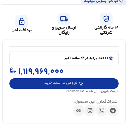
لپ تاپ ایسوس گیمینگ
local_shipping
verified_user
lock
۱۸ ماه گارانتی
ارسال سریع و
پرداخت امن
شرکتی
رایگان
shopping_cart
در سبد خرید ۲۰+ نفر
visibility
۵۰۰۰+ بازدید در ۲۴ ساعت اخیر
shopping_cart
در سبد خرید ۲۰+ نفر
۱,۱۱۹,۹۶۹,۰۰۰
افزودن به سبد خرید
قیمت به‌روزرسانی شده: ۱۷/۰۵/۱۴۰۵
اشتراک‌گذاری این محصول:
link