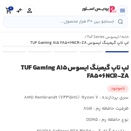
رش
0
ه
person
compare_arrows
shopping_cart
menu
حتوا
خانه
/
ایسوس Tuf Series
/
لپ تاپ گیمینگ ایسوس TUF Gaming A۱۵ FA۵۰۶NCR-ZA
لپ تاپ گیمینگ ایسوس TUF Gaming A۱۵
FA۵۰۶NCR-ZA
ناموجود
سری پردازنده : AMD Rembrandt (۷۴۳۵HS) Ryzen ۷
ظرفیت حافظه رم : ۸GB
نوع حافظه رم : DDR۵