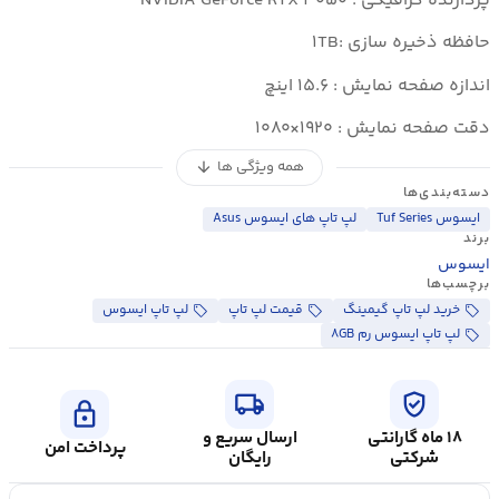
پردازنده گرافیکی : NVIDIA GeForce RTX ۳۰۵۰
حافظه ذخیره سازی :۱TB
اندازه صفحه نمایش : ۱۵.۶ اینچ
دقت صفحه نمایش : ۱۹۲۰×۱۰۸۰
همه ویژگی ها
arrow_downward
دسته‌بندی‌ها
ایسوس Tuf Series
لپ تاپ های ایسوس Asus
برند
ایسوس
برچسب‌ها
خرید لپ تاپ گیمینگ
قیمت لپ تاپ
لپ تاپ ایسوس
لپ تاپ ایسوس رم ۸GB
local_shipping
verified_user
lock
۱۸ ماه گارانتی
ارسال سریع و
پرداخت امن
شرکتی
رایگان