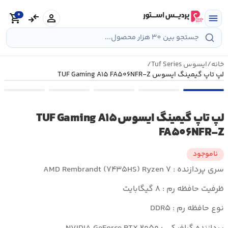
رش
0
ه
person
compare_arrows
shopping_cart
menu
حتوا
خانه
/
ایسوس Tuf Series
/
لپ تاپ گیمینگ ایسوس TUF Gaming A۱۵ FA۵۰۶NFR-Z
لپ تاپ گیمینگ ایسوس TUF Gaming A۱۵
FA۵۰۶NFR-Z
ناموجود
سری پردازنده : AMD Rembrandt (۷۴۳۵HS) Ryzen ۷
ظرفیت حافظه رم : ۸ گیگابایت
نوع حافظه رم : DDR۵