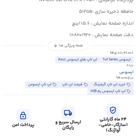
پردازنده گرافیکی : NVIDIA GeForce RTX ۲۰۵۰
حافظه ذخیره سازی :۵۱۲GB
اندازه صفحه نمایش : ۱۵.۶ اینچ
دقت صفحه نمایش : ۱۹۲۰×۱۰۸۰
همه ویژگی ها
arrow_downward
دسته‌بندی‌ها
ایسوس Tuf Series
لپ تاپ های ایسوس Asus
برند
ایسوس
برچسب‌ها
خرید لپ تاپ گیمینگ
قیمت لپ تاپ
لپ تاپ ایسوس
لپ تاپ ایسوس رم ۸GB
verified_user
local_shipping
lock
۲۴ ماه گارانتی
ارسال سریع و
(سازگار-حامی-
پرداخت امن
رایگان
آواژنگ)