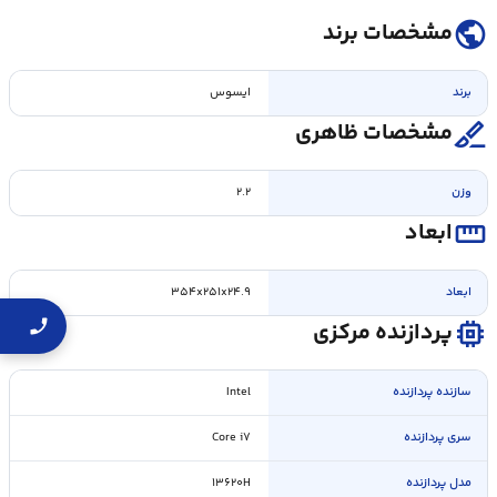
public
مشخصات برند
برند
ایسوس
surgical
مشخصات ظاهری
وزن
۲.۲
straighten
ابعاد
ابعاد
۳۵۴x۲۵۱x۲۴.۹
memory
پردازنده مرکزی
سازنده پردازنده
Intel
سری پردازنده
Core i۷
مدل پردازنده
۱۳۶۲۰H