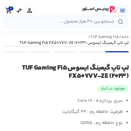
رش
0
ه
person
compare_arrows
shopping_cart
menu
حتوا
خانه
/
TUF Gaming F۱۵
/
لپ تاپ گیمینگ ایسوس TUF Gaming F۱۵ FX۵۰۷VV-ZE (۲۰۲۳)
لپ تاپ گیمینگ ایسوس TUF Gaming F۱۵
FX۵۰۷VV-ZE (۲۰۲۳)
موجود در انبار
سری پردازنده : Core i۷
ظرفیت حافظه رم : ۳۲ گیگابایت
نوع حافظه رم : DDR۵