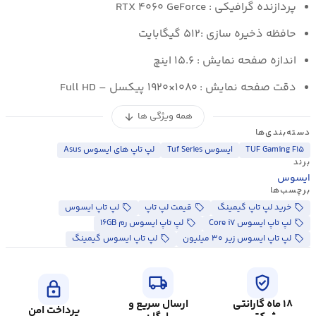
پردازنده گرافیکی : RTX ۴۰۶۰ GeForce
حافظه ذخیره سازی :۵۱۲ گیگابایت
اندازه صفحه نمایش : ۱۵.۶ اینچ
دقت صفحه نمایش : ۱۰۸۰×۱۹۲۰ پیکسل – Full HD
همه ویژگی ها
arrow_downward
دسته‌بندی‌ها
TUF Gaming F۱۵
ایسوس Tuf Series
لپ تاپ های ایسوس Asus
برند
ایسوس
برچسب‌ها
خرید لپ تاپ گیمینگ
قیمت لپ تاپ
لپ تاپ ایسوس
لپ تاپ ایسوس Core i۷
لپ تاپ ایسوس رم ۱۶GB
لپ تاپ ایسوس زیر ۳۰ میلیون
لپ تاپ ایسوس گیمینگ
local_shipping
verified_user
lock
۱۸ ماه گارانتی
ارسال سریع و
پرداخت امن