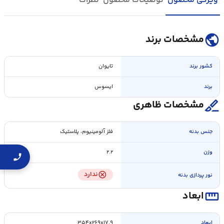
ویژگی محصول
توضیحات محصول
نظرات
public
مشخصات برند
کشور برند
تایوان
برند
ایسوس
surgical
مشخصات ظاهری
جنس بدنه
فلز آلومینیوم، پلاستیک
وزن
۲.۲
cancel
ندارد
نور پردازی بدنه
straighten
ابعاد
ابعاد
۳۵۴x۲۶۹x۱۷.۹