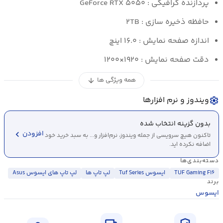
پردازنده گرافیکی : GeForce RTX ۵۰۵۰
حافظه ذخیره سازی : ۲TB
اندازه صفحه نمایش : ۱۶.۰ اینچ
دقت صفحه نمایش : ۱۹۲۰×۱۲۰۰
همه ویژگی ها
arrow_downward
ویندوز و نرم افزارها
settings
بدون گزینه انتخاب شده
chevron_left
افزودن
تاکنون هیچ سرویسی از جمله ویندوز، نرم‌افزار و... به سبد خرید خود
اضافه نکرده اید.
دسته‌بندی‌ها
TUF Gaming F۱۶
ایسوس Tuf Series
لپ تاپ ها
لپ تاپ های ایسوس Asus
برند
ایسوس