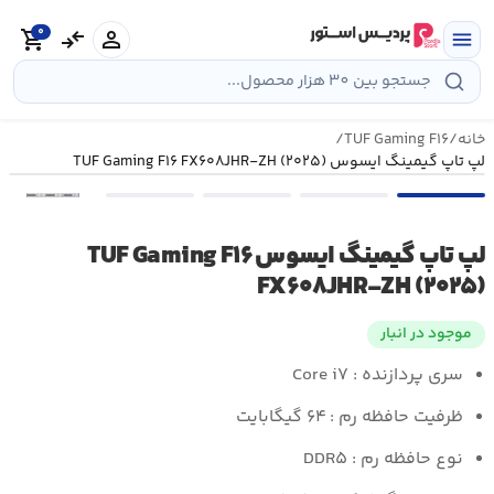
رش
0
ه
person
compare_arrows
shopping_cart
menu
حتوا
خانه
/
TUF Gaming F۱۶
/
لپ تاپ گیمینگ ایسوس TUF Gaming F۱۶ FX۶۰۸JHR-ZH (۲۰۲۵)
•••
لپ تاپ گیمینگ ایسوس TUF Gaming F۱۶
FX۶۰۸JHR-ZH (۲۰۲۵)
موجود در انبار
سری پردازنده : Core i۷
ظرفیت حافظه رم : ۶۴ گیگابایت
نوع حافظه رم : DDR۵