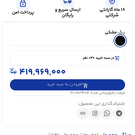
local_shipping
verified_user
lock
۱۸ ماه گارانتی
ارسال سریع و
پرداخت امن
شرکتی
رایگان
رنگ:
مشکی
shopping_cart
در سبد خرید ۲۰+ نفر
visibility
۵۰۰۰+ بازدید در ۲۴ ساعت اخیر
shopping_cart
در سبد خرید ۲۰+ نفر
۴۱۹,۹۶۹,۰۰۰
افزودن به سبد خرید
قیمت به‌روزرسانی شده: ۱۶/۰۵/۱۴۰۵
اشتراک‌گذاری این محصول:
link