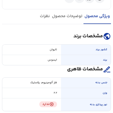
ویژگی محصول
توضیحات محصول
نظرات
public
مشخصات برند
کشور برند
تایوان
برند
ایسوس
surgical
مشخصات ظاهری
جنس بدنه
فلز آلومینیوم، پلاستیک
وزن
۲.۲
cancel
ندارد
نور پردازی بدنه