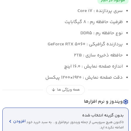
موجود در انبار
سری پردازنده : Core i۷
ظرفیت حافظه رم : ۸ گیگابایت
نوع حافظه رم : DDR۵
پردازنده گرافیکی : GeForce RTX ۵۰۶۰
حافظه ذخیره سازی : ۲TB
اندازه صفحه نمایش : ۱۶.۰ اینچ
دقت صفحه نمایش : ۱۹۲۰×۱۲۰۰ پیکسل
همه ویژگی ها
arrow_downward
ویندوز و نرم افزارها
settings
بدون گزینه انتخاب شده
chevron_left
افزودن
تاکنون هیچ سرویسی از جمله ویندوز، نرم‌افزار و... به سبد خرید خود
اضافه نکرده اید.