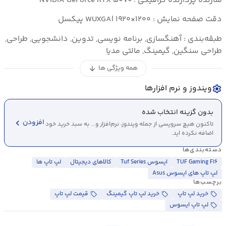
سازنده پردازنده گرافیکی : NVIDIA GeForce RTX ۵۰۷۰
دقت صفحه نمایش : WUXGA| ۱۹۲۰×۱۲۰۰ پیکسل
طبقه‌بندی : آهنگسازی, برنامه نویسی, تدوین, دانشجویی, طراحی,
طراحی سنگین, گیمینگ, مالتی مدیا
همه ویژگی ها
arrow_downward
ویندوز و نرم افزارها
settings
بدون گزینه انتخاب شده
chevron_left
افزودن
تاکنون هیچ سرویسی از جمله ویندوز، نرم‌افزار و... به سبد خرید خود
اضافه نکرده اید.
دسته‌بندی‌ها
TUF Gaming F۱۶
ایسوس Tuf Series
کالاهای دیجیتال
لپ تاپ ها
لپ تاپ های ایسوس Asus
برچسب‌ها
خرید لپ تاپ
خرید لپ تاپ گیمینگ
قیمت لپ تاپ
لپ تاپ ایسوس