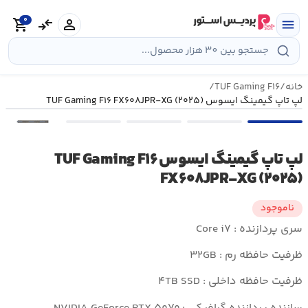
رش
0
ه
person
compare_arrows
shopping_cart
menu
حتوا
خانه
/
TUF Gaming F۱۶
/
لپ تاپ گیمینگ ایسوس TUF Gaming F۱۶ FX۶۰۸JPR-XG (۲۰۲۵)
•••
لپ تاپ گیمینگ ایسوس TUF Gaming F۱۶
FX۶۰۸JPR-XG (۲۰۲۵)
ناموجود
سری پردازنده : Core i۷
ظرفیت حافظه رم : ۳۲GB
ظرفیت حافظه داخلی : ۴TB SSD