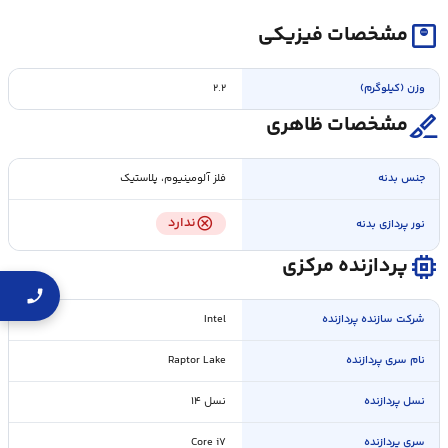
monitor_weight
مشخصات فیزیکی
وزن (کیلوگرم)
۲.۲
surgical
مشخصات ظاهری
جنس بدنه
فلز آلومینیوم، پلاستیک
cancel
ندارد
نور پردازی بدنه
memory
پردازنده مرکزی
شرکت سازنده پردازنده
Intel
نام سری پردازنده
Raptor Lake
نسل پردازنده
نسل ۱۴
سری پردازنده
Core i۷