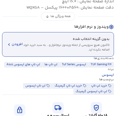
اندازه صفحه نمایش : ۱۶.۰ اینچ
دقت صفحه نمایش :۲۵۶۰×۱۶۰۰ پیکسل – WQXGA
همه ویژگی ها
arrow_downward
ویندوز و نرم افزارها
settings
بدون گزینه انتخاب شده
chevron_left
افزودن
تاکنون هیچ سرویسی از جمله ویندوز، نرم‌افزار و... به سبد خرید خود
اضافه نکرده اید.
دسته‌بندی‌ها
TUF Gaming F۱۶
ایسوس Tuf Series
لپ تاپ ها
لپ تاپ های ایسوس Asus
برند
ایسوس
برچسب‌ها
خرید لپ تاپ
خرید لپ تاپ گیمینگ
لپ تاپ ایسوس
لپ تاپ ایسوس گیمینگ
local_shipping
verified_user
lock
۱۸ ماه گارانتی
ارسال سریع و