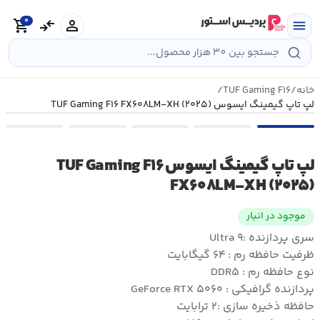
رش
0
ه
person
compare_arrows
shopping_cart
menu
حتوا
خانه
/
TUF Gaming F۱۶
/
لپ تاپ گیمینگ ایسوس TUF Gaming F۱۶ FX۶۰۸LM-XH (۲۰۲۵)
لپ تاپ گیمینگ ایسوس TUF Gaming F۱۶
FX۶۰۸LM-XH (۲۰۲۵)
موجود در انبار
سری پردازنده :Ultra ۹
ظرفیت حافظه رم : ۶۴ گیگابایت
نوع حافظه رم : DDR۵
پردازنده گرافیکی : GeForce RTX ۵۰۶۰
حافظه ذخیره سازی :۲ ترابایت