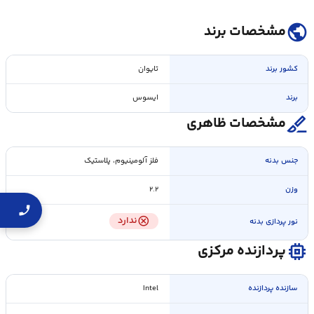
public
مشخصات برند
کشور برند
تایوان
برند
ایسوس
surgical
مشخصات ظاهری
جنس بدنه
فلز آلومینیوم، پلاستیک
وزن
۲.۲
cancel
ندارد
نور پردازی بدنه
memory
پردازنده مرکزی
سازنده پردازنده
Intel