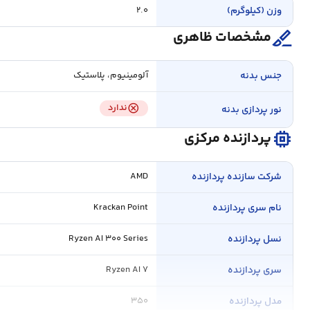
وزن (کیلوگرم)
۲.۰
surgical
مشخصات ظاهری
جنس بدنه
آلومینیوم، پلاستیک
cancel
ندارد
نور پردازی بدنه
memory
پردازنده مرکزی
شرکت سازنده پردازنده
AMD
نام سری پردازنده
Krackan Point
نسل پردازنده
Ryzen AI ۳۰۰ Series
سری پردازنده
Ryzen AI ۷
مدل پردازنده
۳۵۰