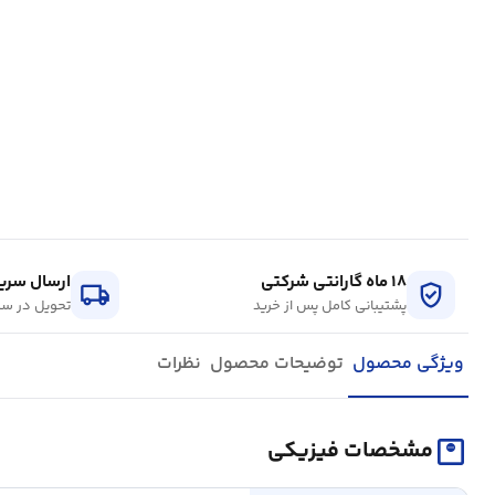
۱۸ ماه گارانتی شرکتی
ارسال سریع
local_shipping
verified_user
پشتیبانی کامل پس از خرید
تحویل در سر
ویژگی محصول
توضیحات محصول
نظرات
monitor_weight
مشخصات فیزیکی