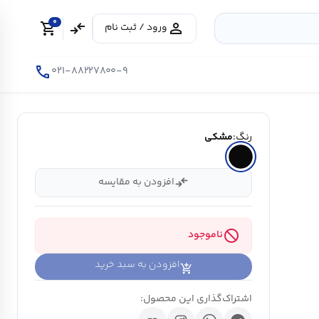
0
shopping_cart
compare_arrows
person
ورود / ثبت نام
call
۰۲۱-۸۸۲۲۷۸۰۰-۹
رنگ:
مشکی
compare_arrows
افزودن به مقایسه
block
ناموجود
افزودن به سبد خرید
اشتراک‌گذاری این محصول: