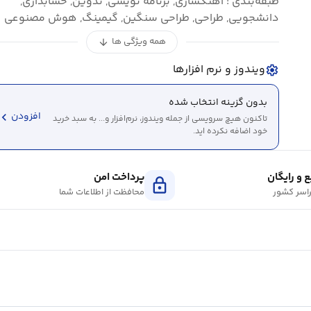
طبقه‌بندی : آهنگسازی, برنامه نویسی, تدوین, حسابداری,
دانشجویی, طراحی, طراحی سنگین, گیمینگ, هوش مصنوعی
همه ویژگی ها
arrow_downward
ویندوز و نرم افزارها
settings
بدون گزینه انتخاب شده
evron_left
افزودن
تاکنون هیچ سرویسی از جمله ویندوز، نرم‌افزار و... به سبد خرید
خود اضافه نکرده اید.
 و رایگان
پرداخت امن
lock
اسر کشور
محافظت از اطلاعات شما