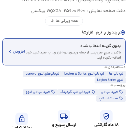
سازنده پردازنده گرافیکی : NVIDIA GeForce RTX ۵۰۶۰
دقت صفحه نمایش : WQXGA| ۲۵۶۰×۱۶۰۰ پیکسل
همه ویژگی ها
arrow_downward
ویندوز و نرم افزارها
settings
بدون گزینه انتخاب شده
chevron_left
افزودن
تاکنون هیچ سرویسی از جمله ویندوز، نرم‌افزار و... به سبد خرید خود
اضافه نکرده اید.
دسته‌بندی‌ها
لپ تاپ ها
لپ تاپ لنوو Legion ۵ Series
لپ‌تاپ‌های لنوو Lenovo
لنوو Legion Series
برچسب‌ها
خرید لپ تاپ
خرید لپ تاپ گیمینگ
خرید لپ تاپ لنوو
قیمت لپ تاپ
local_shipping
verified_user
lock
۱۸ ماه گارانتی
ارسال سریع و
پرداخت امن