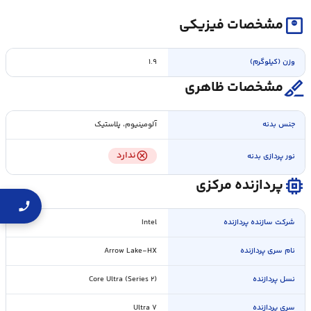
monitor_weight
مشخصات فیزیکی
وزن (کیلوگرم)
۱.۹
surgical
مشخصات ظاهری
جنس بدنه
آلومینیوم، پلاستیک
cancel
ندارد
نور پردازی بدنه
memory
پردازنده مرکزی
شرکت سازنده پردازنده
Intel
نام سری پردازنده
Arrow Lake-HX
نسل پردازنده
Core Ultra (Series ۲)
سری پردازنده
Ultra ۷