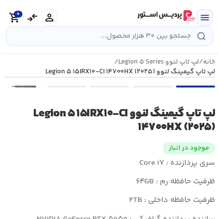
رش
0
ه
person
compare_arrows
shopping_cart
menu
حتوا
خانه
/
لپ تاپ لنوو Legion ۵ Series
/
لپ تاپ گیمینگ لنوو Legion ۵ ۱۵IRX۱۰-CI ۱۴۷۰۰HX (۲۰۲۵)
•••
لپ تاپ گیمینگ لنوو Legion ۵ ۱۵IRX۱۰-CI
۱۴۷۰۰HX (۲۰۲۵)
موجود در انبار
سری پردازنده : Core i۷
ظرفیت حافظه رم : ۶۴GB
ظرفیت حافظه داخلی : ۲TB