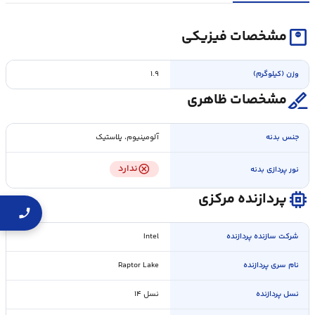
monitor_weight
مشخصات فیزیکی
وزن (کیلوگرم)
۱.۹
surgical
مشخصات ظاهری
جنس بدنه
آلومینیوم، پلاستیک
cancel
ندارد
نور پردازی بدنه
memory
پردازنده مرکزی
شرکت سازنده پردازنده
Intel
نام سری پردازنده
Raptor Lake
نسل پردازنده
نسل ۱۴