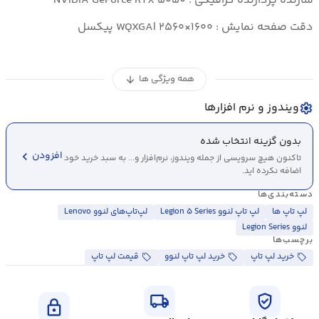
سازنده پردازنده گرافیکی : NVIDIA GeForce RTX ۵۰۵۰
دقت صفحه نمایش : WQXGA| ۲۵۶۰×۱۶۰۰ پیکسل
همه ویژگی ها
arrow_downward
ویندوز و نرم افزارها
settings
بدون گزینه انتخاب شده
chevron_left
افزودن
تاکنون هیچ سرویسی از جمله ویندوز، نرم‌افزار و... به سبد خرید خود
اضافه نکرده اید.
دسته‌بندی‌ها
لپ تاپ ها
لپ تاپ لنوو Legion ۵ Series
لپ‌تاپ‌های لنوو Lenovo
لنوو Legion Series
برچسب‌ها
خرید لپ تاپ
خرید لپ تاپ لنوو
قیمت لپ تاپ
local_shipping
verified_user
lock