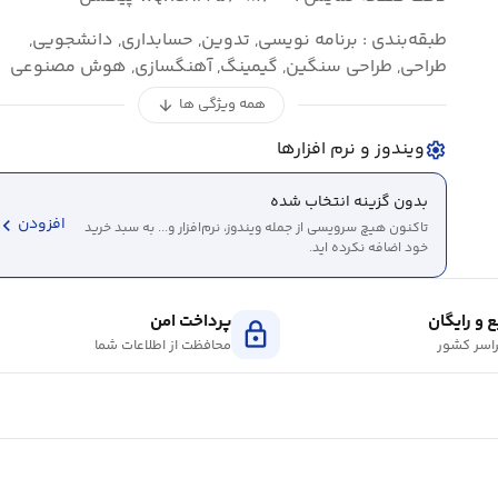
طبقه‌بندی : برنامه نویسی, تدوین, حسابداری, دانشجویی,
طراحی, طراحی سنگین, گیمینگ, آهنگسازی, هوش مصنوعی
همه ویژگی ها
arrow_downward
ویندوز و نرم افزارها
settings
بدون گزینه انتخاب شده
evron_left
افزودن
تاکنون هیچ سرویسی از جمله ویندوز، نرم‌افزار و... به سبد خرید
خود اضافه نکرده اید.
 و رایگان
پرداخت امن
lock
اسر کشور
محافظت از اطلاعات شما