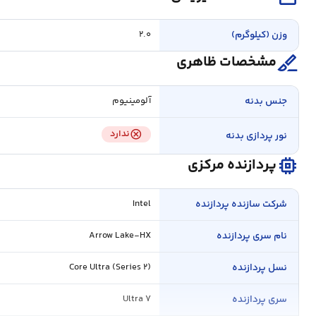
وزن (کیلوگرم)
۲.۰
surgical
مشخصات ظاهری
جنس بدنه
آلومینیوم
cancel
ندارد
نور پردازی بدنه
memory
پردازنده مرکزی
شرکت سازنده پردازنده
Intel
نام سری پردازنده
Arrow Lake-HX
نسل پردازنده
Core Ultra (Series ۲)
سری پردازنده
Ultra ۷