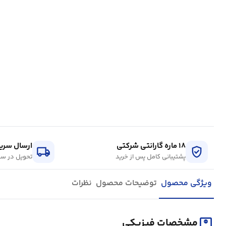
۱۸ ماره گارانتی شرکتی
ارسال سریع
local_shipping
verified_user
پشتیبانی کامل پس از خرید
تحویل در سر
ویژگی محصول
توضیحات محصول
نظرات
monitor_weight
مشخصات فیزیکی