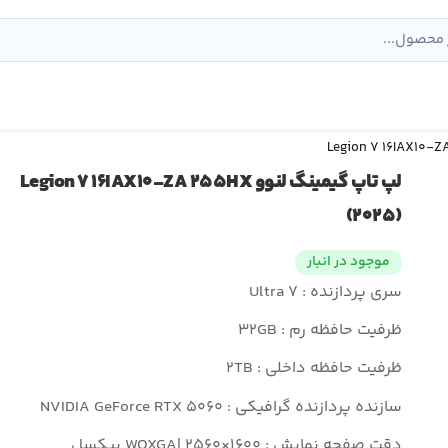
لپ تاپ گیمینگ لنوو Legion ۷ ۱۶IAX۱۰-ZA ۲۵۵HX
(۲۰۲۵)
موجود در انبار
سری پردازنده : Ultra ۷
ظرفیت حافظه رم : ۳۲GB
ظرفیت حافظه داخلی : ۲TB
سازنده پردازنده گرافیکی : NVIDIA GeForce RTX ۵۰۶۰
دقت صفحه نمایش : WQXGA| ۲۵۶۰×۱۶۰۰ پیکسل