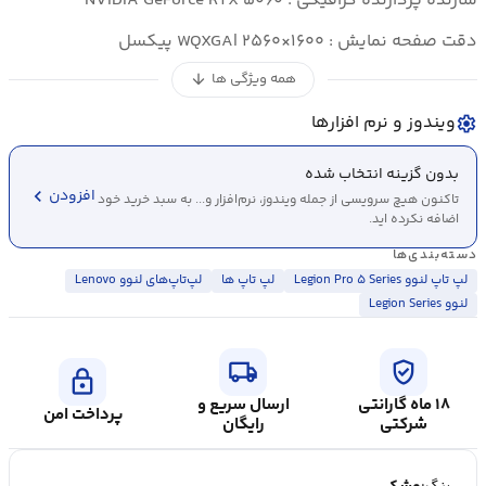
سازنده پردازنده گرافیکی : NVIDIA GeForce RTX ۵۰۶۰
دقت صفحه نمایش : WQXGA| ۲۵۶۰×۱۶۰۰ پیکسل
همه ویژگی ها
arrow_downward
ویندوز و نرم افزارها
settings
بدون گزینه انتخاب شده
chevron_left
افزودن
تاکنون هیچ سرویسی از جمله ویندوز، نرم‌افزار و... به سبد خرید خود
اضافه نکرده اید.
دسته‌بندی‌ها
لپ تاپ لنوو Legion Pro ۵ Series
لپ تاپ ها
لپ‌تاپ‌های لنوو Lenovo
لنوو Legion Series
local_shipping
verified_user
lock
۱۸ ماه گارانتی
ارسال سریع و
پرداخت امن
شرکتی
رایگان