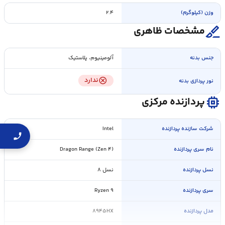
وزن (کیلوگرم)
۲.۴
surgical
مشخصات ظاهری
جنس بدنه
آلومینیوم، پلاستیک
cancel
ندارد
نور پردازی بدنه
memory
پردازنده مرکزی
شرکت سازنده پردازنده
Intel
نام سری پردازنده
Dragon Range (Zen ۴)
نسل پردازنده
نسل ۸
سری پردازنده
Ryzen ۹
مدل پردازنده
۸۹۴۵HX