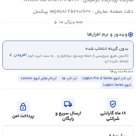
سازنده پردازنده گرافیکی : NVIDIA GeForce RTX ۵۰۶۰
دقت صفحه نمایش : WQXGA| ۲۵۶۰×۱۶۰۰ پیکسل
همه ویژگی ها
arrow_downward
ویندوز و نرم افزارها
settings
بدون گزینه انتخاب شده
chevron_left
افزودن
تاکنون هیچ سرویسی از جمله ویندوز، نرم‌افزار و... به سبد خرید خود
اضافه نکرده اید.
دسته‌بندی‌ها
لپ تاپ لنوو Legion Pro ۵ Series
لپ تاپ ها
لپ‌تاپ‌های لنوو Lenovo
لنوو Legion Series
local_shipping
verified_user
lock
۱۸ ماه گارانتی
ارسال سریع و
پرداخت امن
شرکتی
رایگان