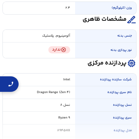
وزن (کیلوگرم)
۲.۴
surgical
مشخصات ظاهری
جنس بدنه
آلومینیوم، پلاستیک
cancel
ندارد
نور پردازی بدنه
memory
پردازنده مرکزی
شرکت سازنده پردازنده
Intel
نام سری پردازنده
Dragon Range (Zen ۴)
نسل پردازنده
نسل ۸
سری پردازنده
Ryzen ۹
مدل پردازنده
۸۹۴۵HX