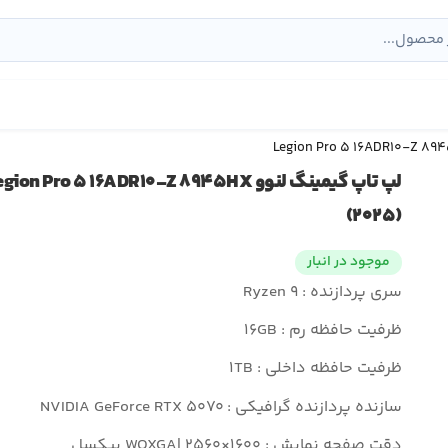
لپ تاپ گیمینگ لنوو gion Pro ۵ ۱۶ADR۱۰-Z ۸۹۴۵HX
(۲۰۲۵)
موجود در انبار
سری پردازنده : Ryzen ۹
ظرفیت حافظه رم : ۱۶GB
ظرفیت حافظه داخلی : ۱TB
سازنده پردازنده گرافیکی : NVIDIA GeForce RTX ۵۰۷۰
دقت صفحه نمایش : WQXGA| ۲۵۶۰×۱۶۰۰ پیکسل