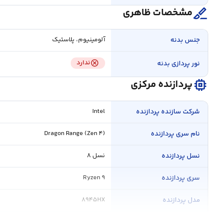
surgical
مشخصات ظاهری
جنس بدنه
آلومینیوم، پلاستیک
cancel
ندارد
نور پردازی بدنه
memory
پردازنده مرکزی
شرکت سازنده پردازنده
Intel
نام سری پردازنده
Dragon Range (Zen ۴)
نسل پردازنده
نسل ۸
سری پردازنده
Ryzen ۹
مدل پردازنده
۸۹۴۵HX