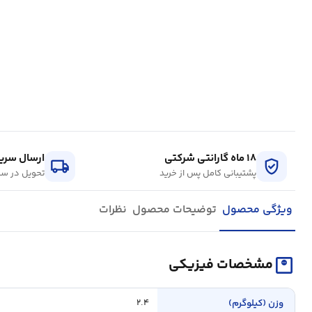
۱۸ ماه گارانتی شرکتی
ارسال سریع
local_shipping
verified_user
پشتیبانی کامل پس از خرید
تحویل در سر
ویژگی محصول
توضیحات محصول
نظرات
monitor_weight
مشخصات فیزیکی
وزن (کیلوگرم)
۲.۴