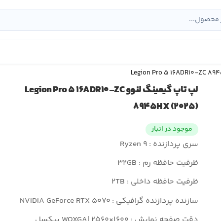
لپ تاپ گیمینگ لنوو Legion Pro ۵ ۱۶ADR۱۰-ZC
۸۹۴۵HX (۲۰۲۵)
موجود در انبار
سری پردازنده : Ryzen ۹
ظرفیت حافظه رم : ۳۲GB
ظرفیت حافظه داخلی : ۲TB
سازنده پردازنده گرافیکی : NVIDIA GeForce RTX ۵۰۷۰
دقت صفحه نمایش : WQXGA| ۲۵۶۰×۱۶۰۰ پیکسل