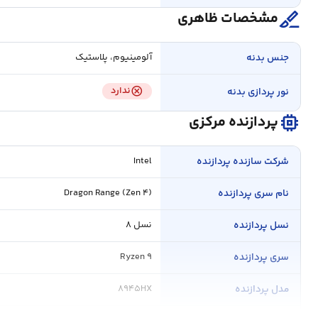
surgical
مشخصات ظاهری
جنس بدنه
آلومینیوم، پلاستیک
cancel
ندارد
نور پردازی بدنه
memory
پردازنده مرکزی
شرکت سازنده پردازنده
Intel
نام سری پردازنده
Dragon Range (Zen ۴)
نسل پردازنده
نسل ۸
سری پردازنده
Ryzen ۹
مدل پردازنده
۸۹۴۵HX