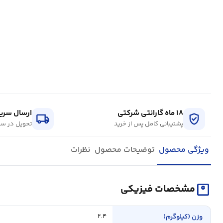
۱۸ ماه گارانتی شرکتی
ارسال سریع
local_shipping
verified_user
پشتیبانی کامل پس از خرید
تحویل در سر
ویژگی محصول
توضیحات محصول
نظرات
monitor_weight
مشخصات فیزیکی
وزن (کیلوگرم)
۲.۴