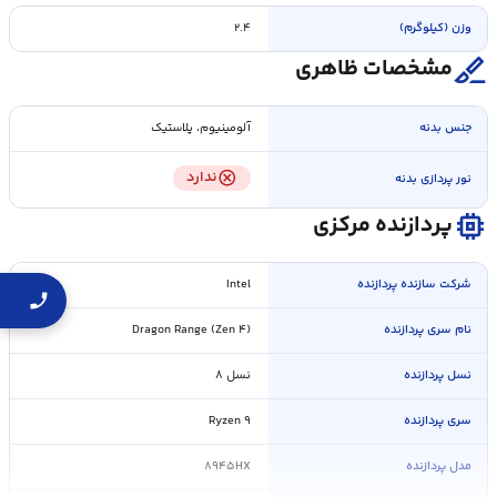
وزن (کیلوگرم)
۲.۴
surgical
مشخصات ظاهری
جنس بدنه
آلومینیوم، پلاستیک
cancel
ندارد
نور پردازی بدنه
memory
پردازنده مرکزی
شرکت سازنده پردازنده
Intel
نام سری پردازنده
Dragon Range (Zen ۴)
نسل پردازنده
نسل ۸
سری پردازنده
Ryzen ۹
مدل پردازنده
۸۹۴۵HX