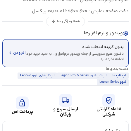
سازنده پردازنده گرافیکی : NVIDIA GeForce RTX ۵۰۷۰
دقت صفحه نمایش : WQXGA| ۲۵۶۰×۱۶۰۰ پیکسل
همه ویژگی ها
arrow_downward
ویندوز و نرم افزارها
settings
بدون گزینه انتخاب شده
chevron_left
افزودن
تاکنون هیچ سرویسی از جمله ویندوز، نرم‌افزار و... به سبد خرید خود
اضافه نکرده اید.
دسته‌بندی‌ها
لپ تاپ ها
لپ تاپ لنوو Legion Pro ۵ Series
لپ‌تاپ‌های لنوو Lenovo
لنوو Legion Series
local_shipping
verified_user
lock
۱۸ ماه گارانتی
ارسال سریع و
پرداخت امن
شرکتی
رایگان