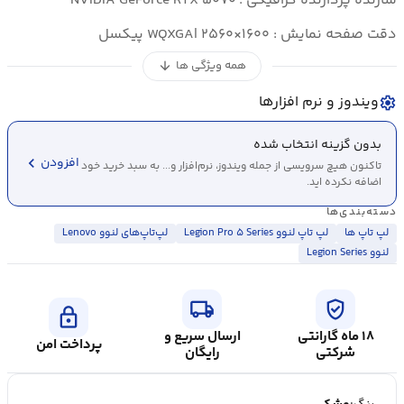
سازنده پردازنده گرافیکی : NVIDIA GeForce RTX ۵۰۷۰
دقت صفحه نمایش : WQXGA| ۲۵۶۰×۱۶۰۰ پیکسل
همه ویژگی ها
arrow_downward
ویندوز و نرم افزارها
settings
بدون گزینه انتخاب شده
chevron_left
افزودن
تاکنون هیچ سرویسی از جمله ویندوز، نرم‌افزار و... به سبد خرید خود
اضافه نکرده اید.
دسته‌بندی‌ها
لپ تاپ ها
لپ تاپ لنوو Legion Pro ۵ Series
لپ‌تاپ‌های لنوو Lenovo
لنوو Legion Series
local_shipping
verified_user
lock
۱۸ ماه گارانتی
ارسال سریع و
پرداخت امن
شرکتی
رایگان