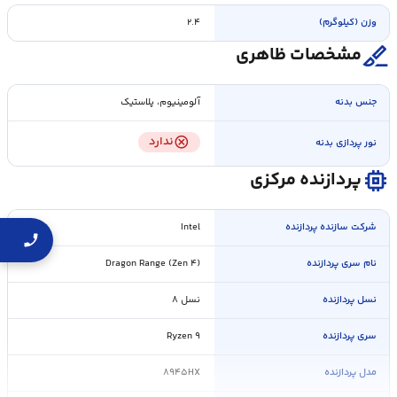
وزن (کیلوگرم)
۲.۴
surgical
مشخصات ظاهری
جنس بدنه
آلومینیوم، پلاستیک
cancel
ندارد
نور پردازی بدنه
memory
پردازنده مرکزی
شرکت سازنده پردازنده
Intel
نام سری پردازنده
Dragon Range (Zen ۴)
نسل پردازنده
نسل ۸
سری پردازنده
Ryzen ۹
مدل پردازنده
۸۹۴۵HX