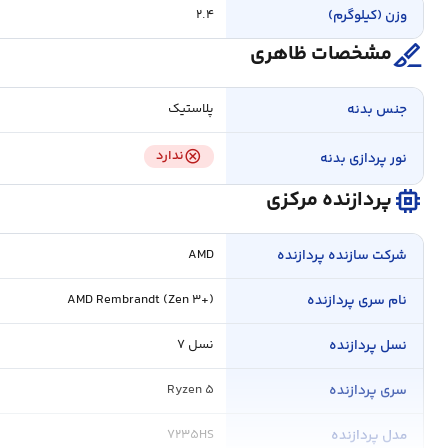
وزن (کیلوگرم)
۲.۴
surgical
مشخصات ظاهری
جنس بدنه
پلاستیک
cancel
ندارد
نور پردازی بدنه
memory
پردازنده مرکزی
شرکت سازنده پردازنده
AMD
نام سری پردازنده
AMD Rembrandt (Zen ۳+)
نسل پردازنده
نسل ۷
سری پردازنده
Ryzen ۵
مدل پردازنده
۷۲۳۵HS