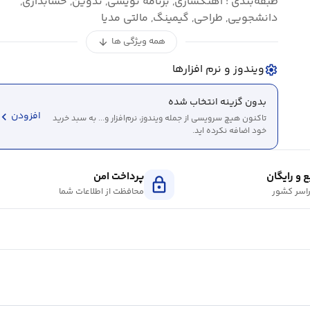
طبقه‌بندی : آهنگسازی, برنامه نویسی, تدوین, حسابداری,
دانشجویی, طراحی, گیمینگ, مالتی مدیا
همه ویژگی ها
arrow_downward
ویندوز و نرم افزارها
settings
بدون گزینه انتخاب شده
evron_left
افزودن
تاکنون هیچ سرویسی از جمله ویندوز، نرم‌افزار و... به سبد خرید
خود اضافه نکرده اید.
 و رایگان
پرداخت امن
lock
اسر کشور
محافظت از اطلاعات شما