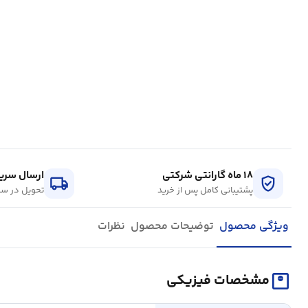
۱۸ ماه گارانتی شرکتی
ارسال سریع
local_shipping
verified_user
پشتیبانی کامل پس از خرید
تحویل در سر
ویژگی محصول
توضیحات محصول
نظرات
monitor_weight
مشخصات فیزیکی