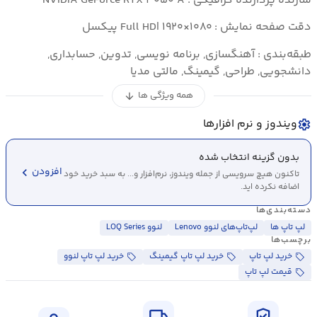
سازنده پردازنده گرافیکی : NVIDIA GeForce RTX ۳۰۵۰ A
دقت صفحه نمایش : Full HD| ۱۹۲۰×۱۰۸۰ پیکسل
طبقه‌بندی : آهنگسازی, برنامه نویسی, تدوین, حسابداری,
دانشجویی, طراحی, گیمینگ, مالتی مدیا
همه ویژگی ها
arrow_downward
ویندوز و نرم افزارها
settings
بدون گزینه انتخاب شده
chevron_left
افزودن
تاکنون هیچ سرویسی از جمله ویندوز، نرم‌افزار و... به سبد خرید خود
اضافه نکرده اید.
دسته‌بندی‌ها
لپ تاپ ها
لپ‌تاپ‌های لنوو Lenovo
لنوو LOQ Series
برچسب‌ها
خرید لپ تاپ
خرید لپ تاپ گیمینگ
خرید لپ تاپ لنوو
قیمت لپ تاپ
local_shipping
verified_user