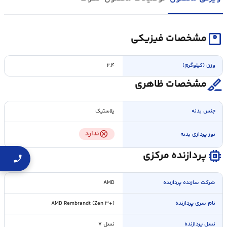
monitor_weight
مشخصات فیزیکی
وزن (کیلوگرم)
۲.۴
surgical
مشخصات ظاهری
جنس بدنه
پلاستیک
cancel
ندارد
نور پردازی بدنه
memory
پردازنده مرکزی
شرکت سازنده پردازنده
AMD
نام سری پردازنده
AMD Rembrandt (Zen ۳+)
نسل پردازنده
نسل ۷