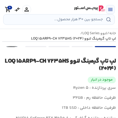
رش
0
ه
person
compare_arrows
shopping_cart
menu
حتوا
خانه
/
لنوو LOQ Series
/
لپ تاپ گیمینگ لنوو LOQ ۱۵ARP۹-CH ۷۲۳۵HS (۲۰۲۴)
•••
لپ تاپ گیمینگ لنوو LOQ ۱۵ARP۹-CH ۷۲۳۵HS
(۲۰۲۴)
موجود در انبار
سری پردازنده : Ryzen ۵
ظرفیت حافظه رم : ۳۲GB
ظرفیت حافظه داخلی : ۱TB SSD